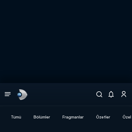
Arama
muhteşem ikili
ARAMA SONUÇLARI
Tümü
Bölümler
Fragmanlar
Özetler
Özel 
DİĞER SONUÇLAR