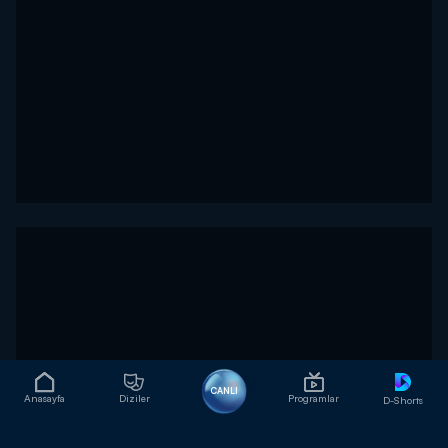
CANLI
Anasayfa
Diziler
Programlar
D-Shorts