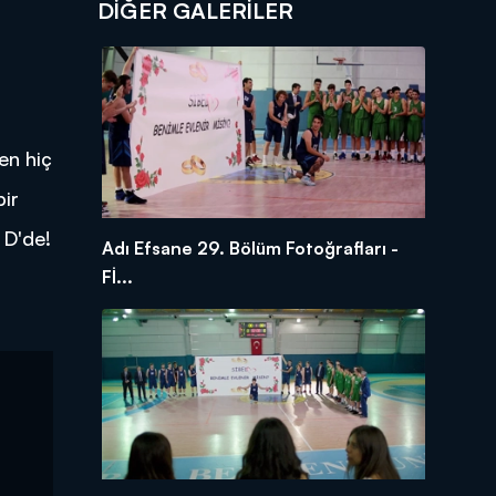
DİĞER GALERİLER
en hiç
bir
 D'de!
Adı Efsane 29. Bölüm Fotoğrafları -
Fİ...