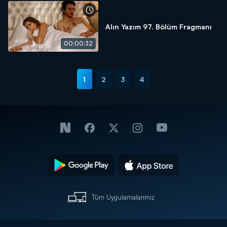
Alın Yazım 97. Bölüm Fragmanı
00:00:32
1
2
3
4
Tüm Uygulamalarımız