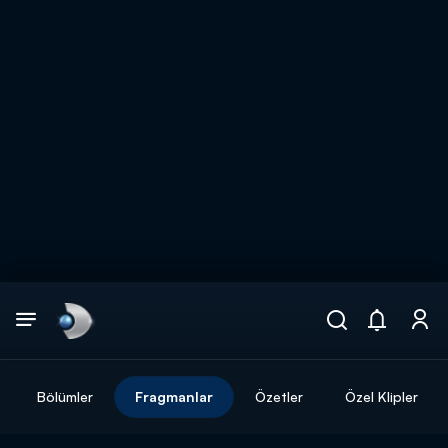
Arama
muhteşem ikili
ARAMA SONUÇLARI
Bölümler
Fragmanlar
Özetler
Özel Klipler
DİĞER SONUÇLAR