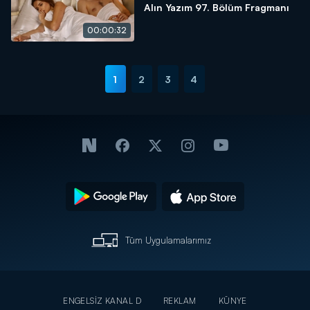
Alın Yazım 97. Bölüm Fragmanı
00:00:32
1
2
3
4
Tüm Uygulamalarımız
ENGELSİZ KANAL D
REKLAM
KÜNYE