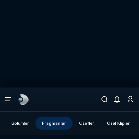
Arama
muhteşem ikili
ARAMA SONUÇLARI
Bölümler
Fragmanlar
Özetler
Özel Klipler
DİĞER SONUÇLAR