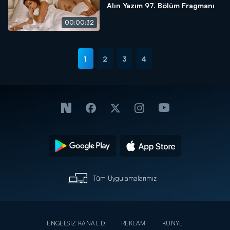
Alın Yazım 97. Bölüm Fragmanı
00:00:32
1
2
3
4
Tüm Uygulamalarımız
ENGELSİZ KANAL D
REKLAM
KÜNYE