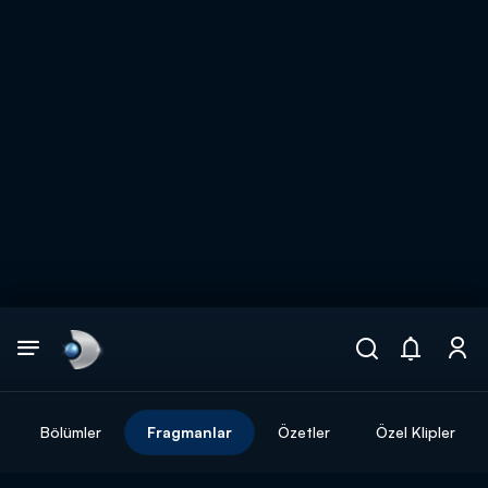
Arama
muhteşem ikili
ARAMA SONUÇLARI
Bölümler
Fragmanlar
Özetler
Özel Klipler
DİĞER SONUÇLAR