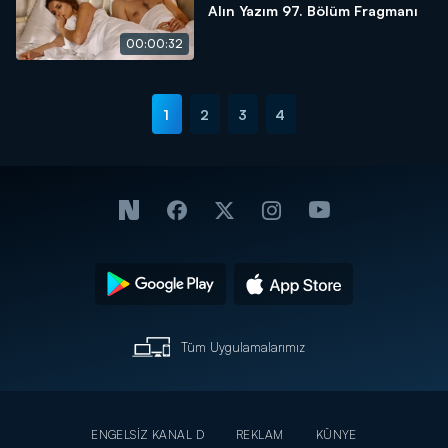
Alın Yazım 97. Bölüm Fragmanı
00:00:32
1
2
3
4
Tüm Uygulamalarımız
ENGELSİZ KANAL D
REKLAM
KÜNYE