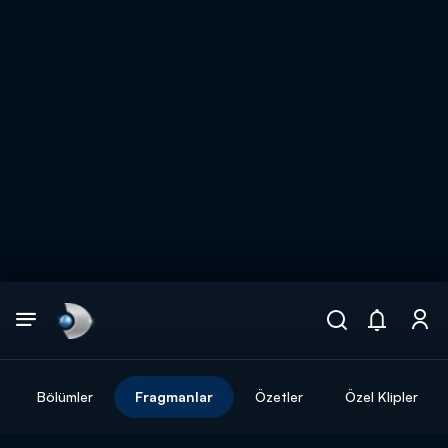
Arama
muhteşem ikili
ARAMA SONUÇLARI
Bölümler
Fragmanlar
Özetler
Özel Klipler
DİĞER SONUÇLAR