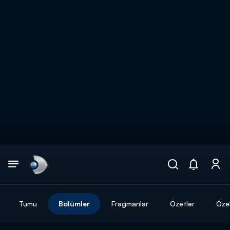
Arama
muhteşem ikili
ARAMA SONUÇLARI
Tümü
Bölümler
Fragmanlar
Özetler
Özel
DİĞER SONUÇLAR