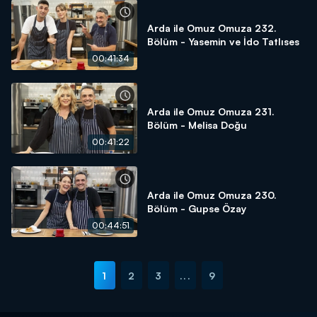
Arda ile Omuz Omuza 232.
Bölüm - Yasemin ve İdo Tatlıses
00:41:34
Arda ile Omuz Omuza 231.
Bölüm - Melisa Doğu
00:41:22
Arda ile Omuz Omuza 230.
Bölüm - Gupse Özay
00:44:51
1
2
3
...
9