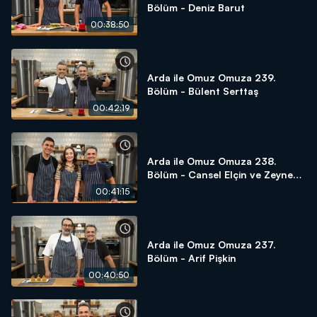
Bölüm - Deniz Barut
00:38:50
Arda ile Omuz Omuza 239.
Bölüm - Bülent Serttaş
00:42:19
Arda ile Omuz Omuza 238.
Bölüm - Cansel Elçin ve Zeynep
Tuğçe Bayat
00:41:15
Arda ile Omuz Omuza 237.
Bölüm - Arif Pişkin
00:40:50