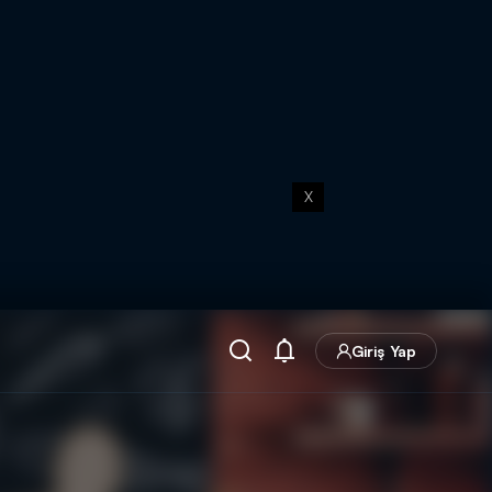
X
Giriş Yap