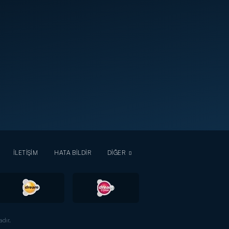
İLETİŞİM
HATA BİLDİR
DİĞER
dır.