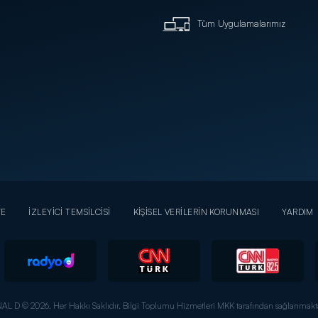
Tüm Uygulamalarımız
YE
İZLEYİCİ TEMSİLCİSİ
KİŞİSEL VERİLERİN KORUNMASI
YARDIM
AL D © 2026. Her Hakkı Saklıdır.
Bilgi Toplumu Hizmetleri MKK tarafından sağlanmakta