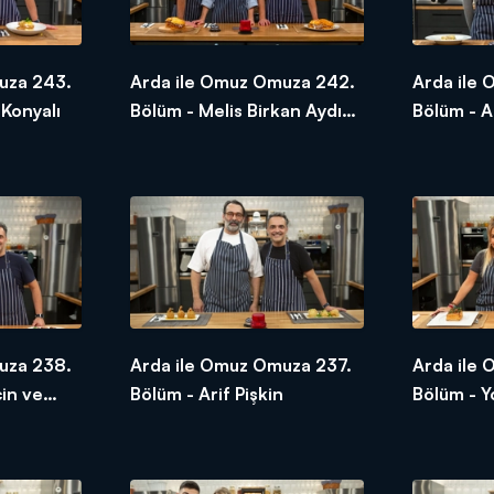
uza 243.
Arda ile Omuz Omuza 242.
Arda ile
 Konyalı
Bölüm - Melis Birkan Aydın
Bölüm - A
ve Aras Aydın
uza 238.
Arda ile Omuz Omuza 237.
Arda ile
çin ve
Bölüm - Arif Pişkin
Bölüm - Y
yat