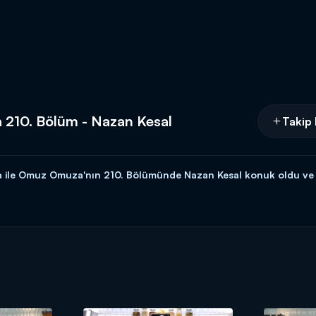
 210. Bölüm - Nazan Kesal
Takip 
 ile Omuz Omuza'nın 210. Bölümünde Nazan Kesal konuk oldu ve Ar
u Nazan Kesal'ı ağırladı.
Kesal,
Arda Türkmen
ile birlikte mutfağa g