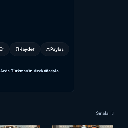
Et
Kaydet
Paylaş
da Türkmen'in direktifleriyle
irerek
tavuklu krep lazanya
Sırala