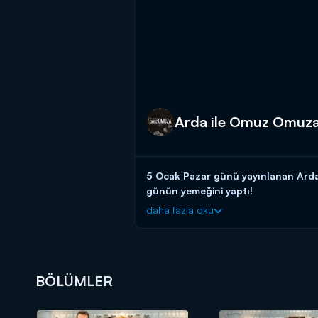
Arda ile Omuz Omuza
5 Ocak Pazar günü yayınlanan Arda
günün yemeğini yaptı!
daha fazla oku
Arda Türkmen
bu bölümde usta oyunc
yapmaya çalıştı.
BÖLÜMLER