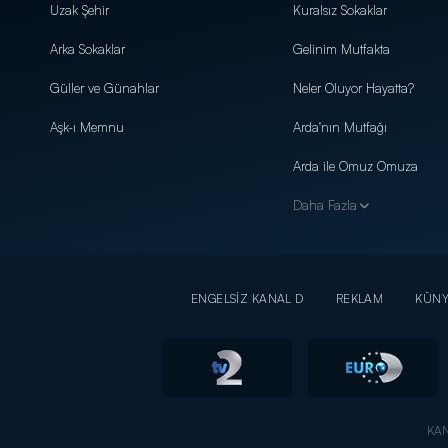
Uzak Şehir
Kuralsız Sokaklar
Arka Sokaklar
Gelinim Mutfakta
Güller ve Günahlar
Neler Oluyor Hayatta?
Aşk-ı Memnu
Arda'nın Mutfağı
Arda ile Omuz Omuza
Daha Fazla
ENGELSİZ KANAL D
REKLAM
KÜN
KAN