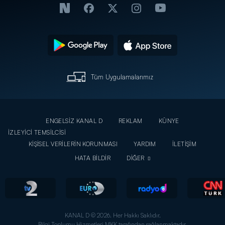
Tüm Uygulamalarımız
ENGELSİZ KANAL D
REKLAM
KÜNYE
İZLEYİCİ TEMSİLCİSİ
KİŞİSEL VERİLERİN KORUNMASI
YARDIM
İLETİŞİM
HATA BİLDİR
DİĞER
KANAL D © 2026. Her Hakkı Saklıdır.
Bilgi Toplumu Hizmetleri MKK tarafından sağlanmaktadır.