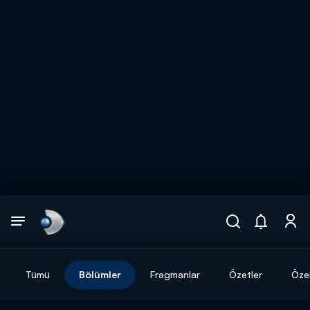
Arama
muhteşem ikili
ARAMA SONUÇLARI
Tümü
Bölümler
Fragmanlar
Özetler
Özel
DİĞER SONUÇLAR