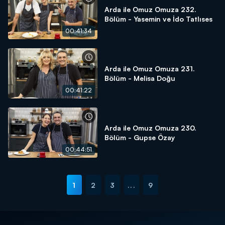
Arda ile Omuz Omuza 232.
Bölüm - Yasemin ve İdo Tatlıses
00:41:34
Arda ile Omuz Omuza 231.
Bölüm - Melisa Doğu
00:41:22
Arda ile Omuz Omuza 230.
Bölüm - Gupse Özay
00:44:51
1
2
3
...
9