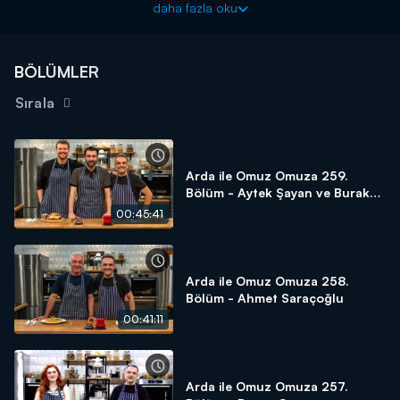
daha fazla oku
BÖLÜMLER
Sırala
Arda ile Omuz Omuza 259.
Bölüm - Aytek Şayan ve Burak
Yörük | SEZON FİNALİ
00:45:41
Arda ile Omuz Omuza 258.
Bölüm - Ahmet Saraçoğlu
00:41:11
Arda ile Omuz Omuza 257.