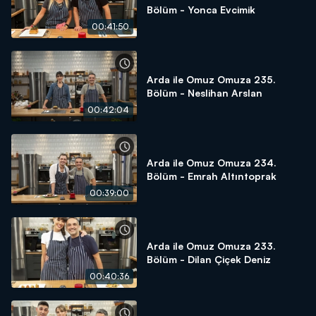
Bölüm - Yonca Evcimik
00:41:50
Arda ile Omuz Omuza 235.
Bölüm - Neslihan Arslan
00:42:04
Arda ile Omuz Omuza 234.
Bölüm - Emrah Altıntoprak
00:39:00
Arda ile Omuz Omuza 233.
Bölüm - Dilan Çiçek Deniz
00:40:36