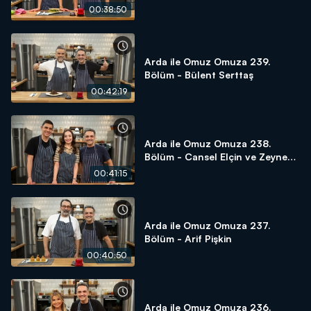
00:38:50
Arda ile Omuz Omuza 239.
Bölüm - Bülent Serttaş
00:42:19
Arda ile Omuz Omuza 238.
Bölüm - Cansel Elçin ve Zeynep
Tuğçe Bayat
00:41:15
Arda ile Omuz Omuza 237.
Bölüm - Arif Pişkin
00:40:50
Arda ile Omuz Omuza 236.