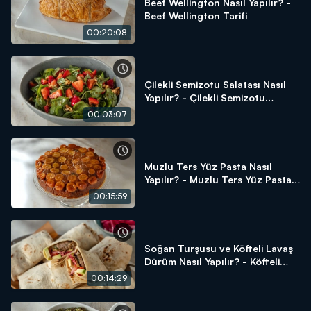
Beef Wellington Nasıl Yapılır? -
Beef Wellington Tarifi
00:20:08
Çilekli Semizotu Salatası Nasıl
Yapılır? - Çilekli Semizotu
Salatası Tarifi
00:03:07
Muzlu Ters Yüz Pasta Nasıl
Yapılır? - Muzlu Ters Yüz Pasta
Tarifi
00:15:59
Soğan Turşusu ve Köfteli Lavaş
Dürüm Nasıl Yapılır? - Köfteli
Lavaş Dürüm Tarifi
00:14:29