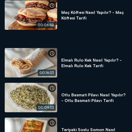
Nar çiçeği
Maç Köftesi Nasıl Yapılır? - Maç
Arda'nın Mutfağı'nda neler mi var? Mevsiminde ürünler,
Köftesi Tarifi
ustasından lezzetler ve tabii ki Arda'nın dokunuşları!
00:06:58
Arda'nın Mutfağı hayatınıza, mutfağınıza lezzet katmaya
devam ediyor!
Elmalı Rulo Kek Nasıl Yapılır? -
Elmalı Rulo Kek Tarifi
00:16:33
Otlu Basmati Pilavı Nasıl Yapılır?
- Otlu Basmati Pilavı Tarifi
00:09:33
Teriyaki Soslu Somon Nasıl