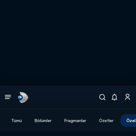
Arama
muhteşem ikili
ARAMA SONUÇLARI
Tümü
Bölümler
Fragmanlar
Özetler
Özel
DİĞER SONUÇLAR