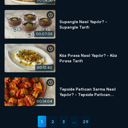
00:08:56
Supangle Nasıl Yapılır? -
Supangle Tarifi
00:07:05
Köz Pırasa Nasıl Yapılır? - Köz
Pırasa Tarifi
00:12:40
Tepside Patlıcan Sarma Nasıl
Yapılır? - Tepside Patlıcan
Sarma Tarifi
00:14:04
1
2
3
...
29