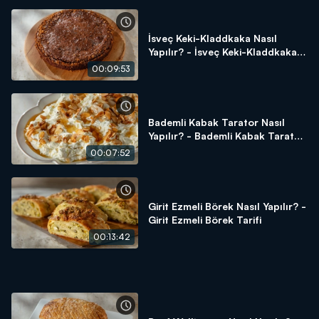
İsveç Keki-Kladdkaka Nasıl
Yapılır? - İsveç Keki-Kladdkaka
Tarifi
00:09:53
Bademli Kabak Tarator Nasıl
Yapılır? - Bademli Kabak Tarator
Tarifi
00:07:52
Girit Ezmeli Börek Nasıl Yapılır? -
Girit Ezmeli Börek Tarifi
00:13:42