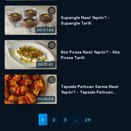
Supangle Nasıl Yapılır? -
Supangle Tarifi
00:07:05
Köz Pırasa Nasıl Yapılır? - Köz
Pırasa Tarifi
00:12:40
Tepside Patlıcan Sarma Nasıl
Yapılır? - Tepside Patlıcan
Sarma Tarifi
00:14:04
1
2
3
...
29