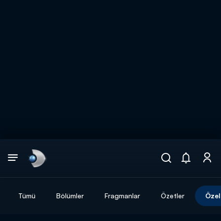
Arama
muhteşem ikili
ARAMA SONUÇLARI
Tümü
Bölümler
Fragmanlar
Özetler
Özel
DİĞER SONUÇLAR