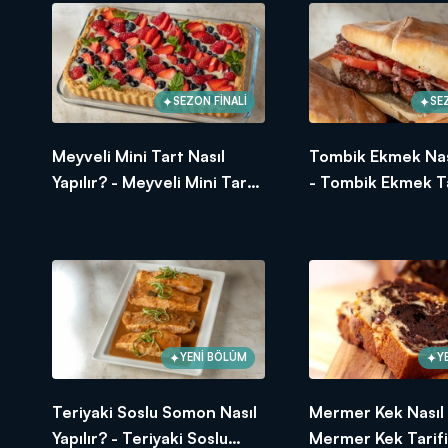
5-6 yemek kaşığı pudra şekeri
1 paket vanilya
600 gr taze peynir
2 paket soğuk krema - 400 ml
SEZON FİNALİ
SE
Frambuaz sos için;
200 gr frambuaz
Meyveli Mini Tart Nasıl
Tombik Ekmek Nası
1/4 su bardağı toz şeker
Yapılır? - Meyveli Mini Tart
- Tombik Ekmek Ta
1-2 yemek kaşığı su - katılaşırsa
Tarifi
Arda'nın Mutfağı'nda neler mi var? 
hayatınıza, mutfağınıza lezzet kat
YENİ BÖLÜM
Y
Teriyaki Soslu Somon Nasıl
Mermer Kek Nasıl Y
Yapılır? - Teriyaki Soslu
Mermer Kek Tarifi