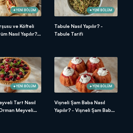
YENİ BÖLÜM
YENİ BÖLÜM
şusu ve Köfteli
Tabule Nasıl Yapılır? -
üm Nasıl Yapılır? -
Tabule Tarifi
avaş Dürüm Tarifi
YENİ BÖLÜM
YENİ BÖLÜM
veli Tart Nasıl
Vişneli Şam Baba Nasıl
- Orman Meyveli
Yapılır? - Vişneli Şam Baba
i
Tarifi