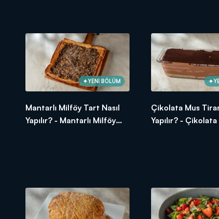
Somon Tarifi
YENİ BÖLÜM
Y
Mantarlı Milföy Tart Nasıl
Çikolata Mus Tira
Yapılır? - Mantarlı Milföy
Yapılır? - Çikolat
Tart Tarifi
Tiramisu Tarifi