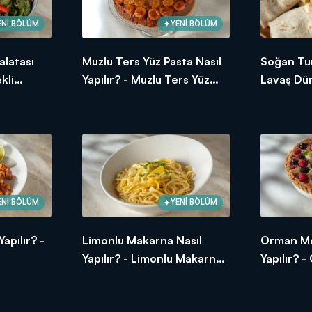
ENİ BÖLÜM
YENİ BÖLÜM
alatası
Muzlu Ters Yüz Pasta Nasıl
Soğan Tur
kli
Yapılır? - Muzlu Ters Yüz
Lavaş Dür
Tarifi
Pasta Tarifi
Köfteli L
ENİ BÖLÜM
YENİ BÖLÜM
apılır? -
Limonlu Makarna Nasıl
Orman Mey
Yapılır? - Limonlu Makarna
Yapılır? 
Tarifi
Tart Tarif