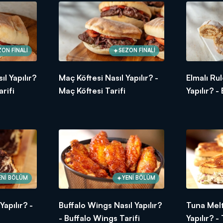
ZON FİNALİ
SEZON FİNALİ
l Yapılır?
Maç Köftesi Nasıl Yapılır? -
Elmalı Ru
rifi
Maç Köftesi Tarifi
Yapılır? -
Tarifi
Mevsiminde ürünler, ustasından lezzetler ve tabii ki Arda'nın dok
maya devam ediyor!
ENİ BÖLÜM
YENİ BÖLÜM
apılır? -
Buffalo Wings Nasıl Yapılır?
Tuna Melt
- Buffalo Wings Tarifi
Yapılır? 