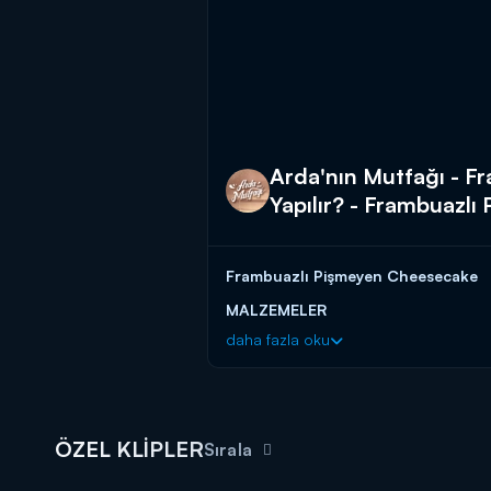
Arda'nın Mutfağı - F
Yapılır? - Frambuazlı
Frambuazlı Pişmeyen Cheesecake
MALZEMELER
daha fazla oku
Tabanı için;
2 paket tam buğday bisküvi - 250 gr
2 avuç ceviz
75 gr tereyağı - erimiş
ÖZEL KLİPLER
Sırala
Peynirli harç için;
1 limon kabuğu rendesi