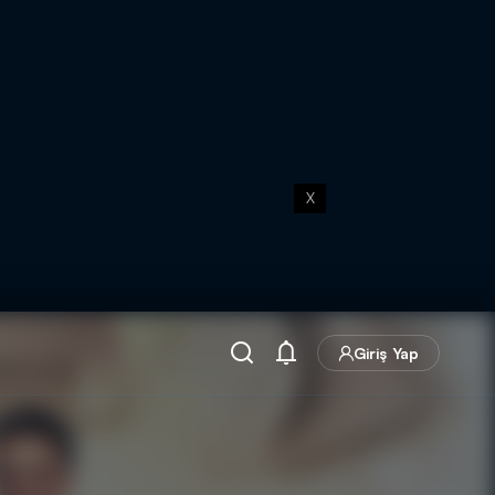
X
Giriş Yap