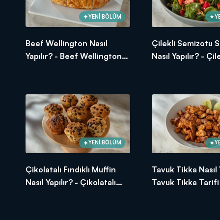
YENİ BÖLÜM
Y
Beef Wellington Nasıl
Çilekli Semizotu S
Yapılır? - Beef Wellington
Nasıl Yapılır? - Çile
Tarifi
Semizotu Salatası 
YENİ BÖLÜM
Y
Çikolatalı Fındıklı Muffin
Tavuk Tikka Nasıl Y
Nasıl Yapılır? - Çikolatalı
Tavuk Tikka Tarifi
Fındıklı Muffin Tarifi