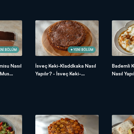
Tarifi
ENİ BÖLÜM
YENİ BÖLÜM
misu Nasıl
İsveç Keki-Kladdkaka Nasıl
Bademli 
a Mus
Yapılır? - İsveç Keki-
Nasıl Yapı
Kladdkaka Tarifi
Kabak Tar