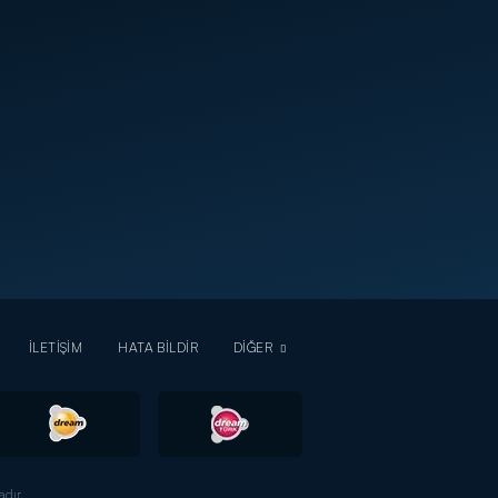
İLETİŞİM
HATA BİLDİR
DİĞER
dır.