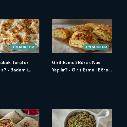
Kabak Sıyırma Tarifi
YENİ BÖLÜM
YENİ BÖLÜM
Kabak Tarator
Girit Ezmeli Börek Nasıl
lır? - Bademli
Yapılır? - Girit Ezmeli Börek
ator Tarifi
Tarifi