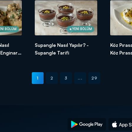
ENİ BÖLÜM
YENİ BÖLÜM
Nasıl
Supangle Nasıl Yapılır? -
Köz Pırasa
ı Enginar
Supangle Tarifi
Köz Pırasa
1
2
3
...
29