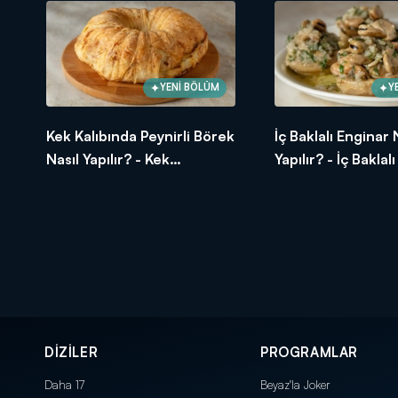
YENİ BÖLÜM
Y
Kek Kalıbında Peynirli Börek
İç Baklalı Enginar 
Nasıl Yapılır? - Kek
Yapılır? - İç Baklal
Kalıbında Peynirli Börek
Tarifi
Tarifi
DİZİLER
PROGRAMLAR
Daha 17
Beyaz'la Joker