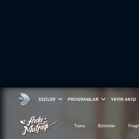
Arama
DIZILER
PROGRAMLAR
YAYIN AKIŞI
ARAMA SONUÇLAR
Tümü
Bölümler
Frag