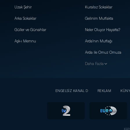
Uzak Şehir
Kuralsız Sokaklar
Arka Sokaklar
Gelinim Mutfakta
Güller ve Günahlar
Neler Oluyor Hayatta?
Aşk-ı Memnu
Arda'nın Mutfağı
Arda ile Omuz Omuza
Daha Fazla
ENGELSİZ KANAL D
REKLAM
KÜN
KAN