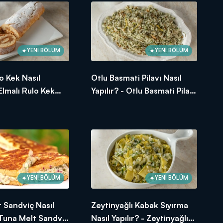
YENİ BÖLÜM
YENİ BÖLÜM
lo Kek Nasıl
Otlu Basmati Pilavı Nasıl
 Elmalı Rulo Kek
Yapılır? - Otlu Basmati Pilavı
Tarifi
unuşları! Arda'nın Mutfağı
YENİ BÖLÜM
YENİ BÖLÜM
 Sandviç Nasıl
Zeytinyağlı Kabak Sıyırma
- Tuna Melt Sandviç
Nasıl Yapılır? - Zeytinyağlı