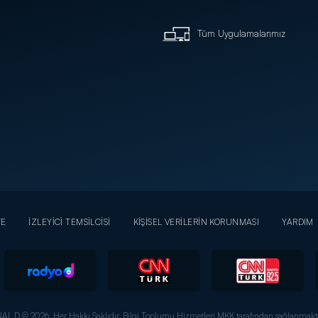
Tüm Uygulamalarımız
YE
İZLEYİCİ TEMSİLCİSİ
KİŞİSEL VERİLERİN KORUNMASI
YARDIM
AL D © 2026. Her Hakkı Saklıdır.
Bilgi Toplumu Hizmetleri MKK tarafından sağlanmakta