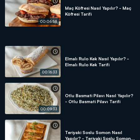
File fındık
Maç Köftesi Nasıl Yapılır? - Maç
Arda'nın Mutfağı'nda neler mi var? Mevsiminde ürünler,
Köftesi Tarifi
ustasından lezzetler ve tabii ki Arda'nın dokunuşları!
00:06:58
Arda'nın Mutfağı hayatınıza, mutfağınıza lezzet katmaya
devam ediyor!
Elmalı Rulo Kek Nasıl Yapılır? -
Elmalı Rulo Kek Tarifi
00:16:33
Otlu Basmati Pilavı Nasıl Yapılır?
- Otlu Basmati Pilavı Tarifi
00:09:33
Teriyaki Soslu Somon Nasıl
Yapılır? - Teriyaki Soslu Somon