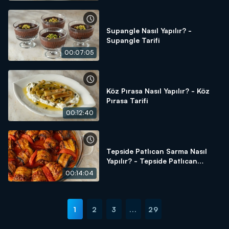
Supangle Nasıl Yapılır? -
Supangle Tarifi
00:07:05
Köz Pırasa Nasıl Yapılır? - Köz
Pırasa Tarifi
00:12:40
Tepside Patlıcan Sarma Nasıl
Yapılır? - Tepside Patlıcan
Sarma Tarifi
00:14:04
1
2
3
...
29