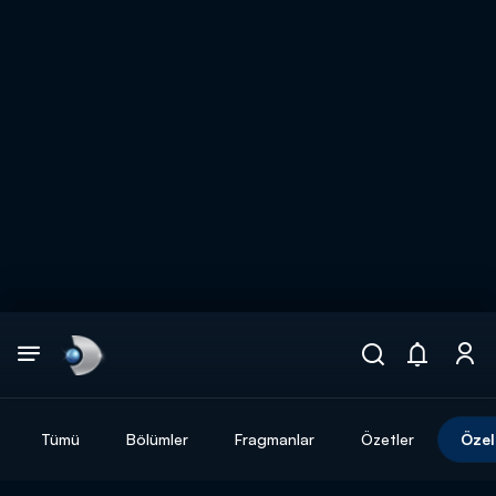
Arama
muhteşem ikili
ARAMA SONUÇLARI
Tümü
Bölümler
Fragmanlar
Özetler
Özel
DİĞER SONUÇLAR