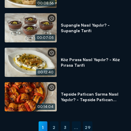
00:08:56
Supangle Nasıl Yapılır? -
Supangle Tarifi
00:07:05
Köz Pırasa Nasıl Yapılır? - Köz
Pırasa Tarifi
00:12:40
Tepside Patlıcan Sarma Nasıl
Yapılır? - Tepside Patlıcan
Sarma Tarifi
00:14:04
1
2
3
...
29