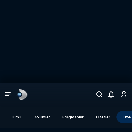
Arama
muhteşem ikili
ARAMA SONUÇLARI
Tümü
Bölümler
Fragmanlar
Özetler
Özel
DİĞER SONUÇLAR