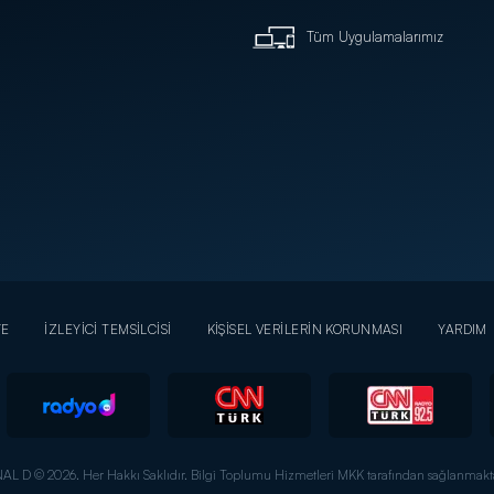
Tüm Uygulamalarımız
YE
İZLEYİCİ TEMSİLCİSİ
KİŞİSEL VERİLERİN KORUNMASI
YARDIM
AL D © 2026. Her Hakkı Saklıdır.
Bilgi Toplumu Hizmetleri MKK tarafından sağlanmakta