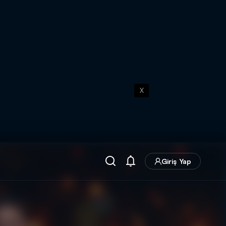
X
Giriş Yap