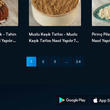
k - Tahin
Muzlu Kaşık Tatlısı - Muzlu
Pirinç Pila
 Yapılır?
Kaşık Tatlısı Nasıl Yapılır?
Nasıl Yapı
 Mutfağı
Arda'nın Ramazan Mutfağı
Ramazan 
1
2
3
...
24