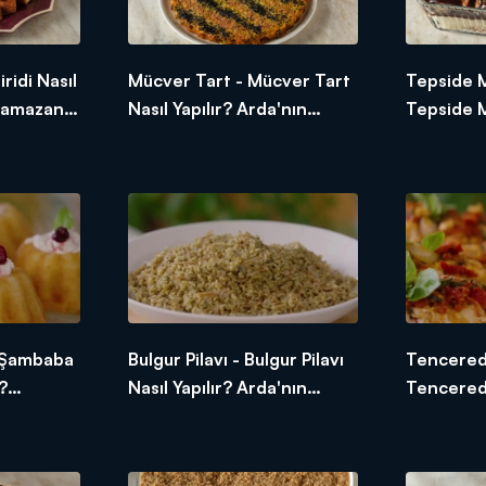
iridi Nasıl
Mücver Tart - Mücver Tart
Tepside M
 Ramazan
Nasıl Yapılır? Arda'nın
Tepside M
Ramazan Mutfağı
Yapılır? 
Mutfağı
- Şambaba
Bulgur Pilavı - Bulgur Pilavı
Tencered
r?
Nasıl Yapılır? Arda'nın
Tencered
 Mutfağı
Ramazan Mutfağı
Nasıl Yapı
Ramazan 