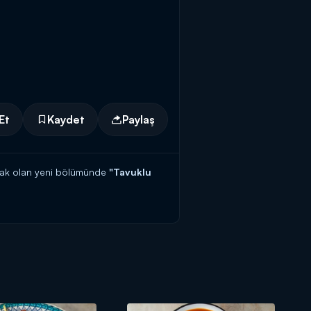
Et
Kaydet
Paylaş
acak olan yeni bölümünde
"Tavuklu
 Arda Türkmen Ramazan tarifleri tüm ay
ar,
salatalar
,
atıştırmalıklar
ve
ana
ri saat 13.00'te Kanal D'de!