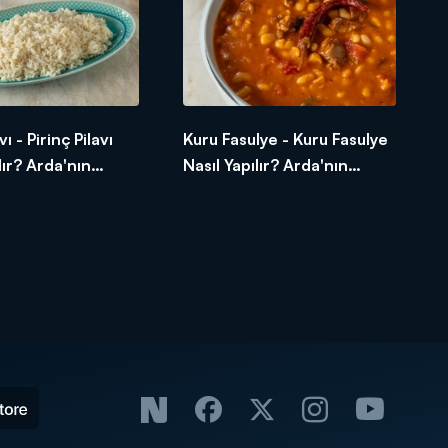
vı - Pirinç Pilavı
Kuru Fasulye - Kuru Fasulye
lır? Arda'nın
Nasıl Yapılır? Arda'nın
Mutfağı
Ramazan Mutfağı