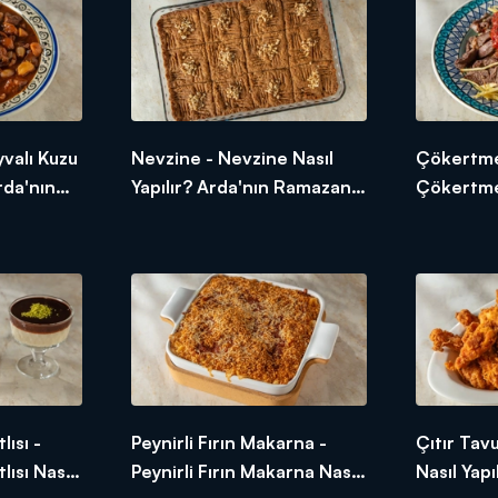
yvalı Kuzu
Nevzine - Nevzine Nasıl
Çökertme
Arda'nın
Yapılır? Arda'nın Ramazan
Çökertme
Mutfağı
Yapılır? 
Mutfağı
lısı -
Peynirli Fırın Makarna -
Çıtır Tav
lısı Nasıl
Peynirli Fırın Makarna Nasıl
Nasıl Yapı