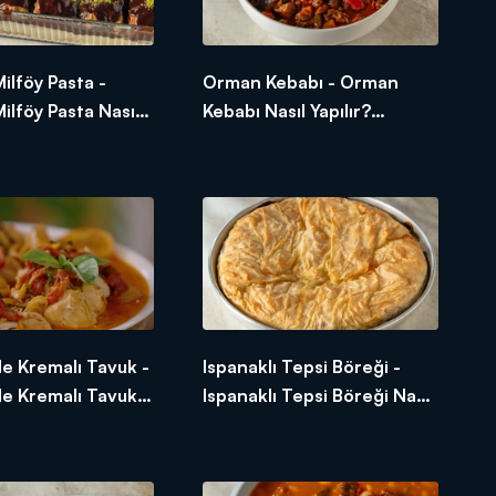
ilföy Pasta -
Orman Kebabı - Orman
ilföy Pasta Nasıl
Kebabı Nasıl Yapılır?
Arda'nın Ramazan
Arda'nın Ramazan Mutfağı
e Kremalı Tavuk -
Ispanaklı Tepsi Böreği -
e Kremalı Tavuk
Ispanaklı Tepsi Böreği Nasıl
lır? Arda'nın
Yapılır? Arda'nın Ramazan
Mutfağı
Mutfağı