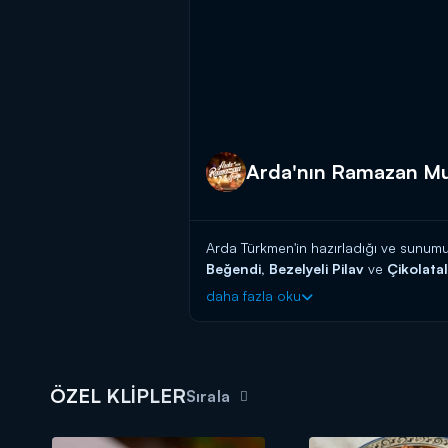
Arda'nın Ramazan Mutf
Arda Türkmen'in hazırladığı ve sunum
Beğendi, Bezelyeli Pilav
ve
Çikolatalı
daha fazla oku
Arda Türkmen Ramazan Mutfağı
'nd
boyunca yeni bölümleri ile ekranlarda 
Ramazan sofraları için
iftar menüsü
ö
yemek tarifleri
Arda Türkmen
'in ken
ÖZEL KLİPLER
Sırala