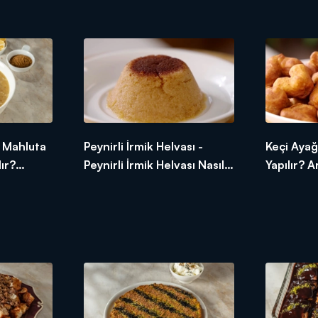
 Ramazan
Yapılır? Arda'nın Ramazan
Ramazan 
Mutfağı
 Mahluta
Peynirli İrmik Helvası -
Keçi Ayağı
ır?
Peynirli İrmik Helvası Nasıl
Yapılır? 
 Mutfağı
Yapılır? Arda'nın Ramazan
Mutfağı
Mutfağı