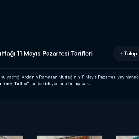
ağı 11 Mayıs Pazartesi Tarifleri
Takip 
unu yaptığı Arda'nın Ramazan Mutfağı'nın 11 Mayıs Pazartesi yayınlan
 İrmik Tatlısı
"
tarifleri izleyenlerle buluşacak.
a yeni yemekler ne olacak? İftar için pratik ve kolay yemek tarifleri...
sürprizleri ile yayınlanacak.
nerileri,
hafif yemekler
,
zeytinyağlılar
,
tatlılar
,
et yemekleri
,
çorbal
dine has üslubu ve sunum tarzı ile hafta içi her gün ve Cumartesi günle