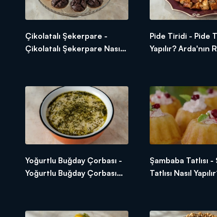
Çikolatalı Şekerpare -
Pide Tiridi - Pide T
Çikolatalı Şekerpare Nasıl
Yapılır? Arda'nın
Yapılır? Arda'nın Ramazan
Mutfağı
Mutfağı
Yoğurtlu Buğday Çorbası -
Şambaba Tatlısı 
Yoğurtlu Buğday Çorbası
Tatlısı Nasıl Yapılı
Nasıl Yapılır? Arda'nın
Arda'nın Ramazan
Ramazan Mutfağı