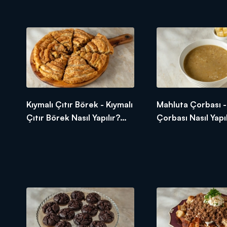
Yapılır? Arda'nın Ramazan
Yapılır? Arda'nın
Mutfağı
Mutfağı
Kıymalı Çıtır Börek - Kıymalı
Mahluta Çorbası -
Çıtır Börek Nasıl Yapılır?
Çorbası Nasıl Yapıl
Arda'nın Ramazan Mutfağı
Arda'nın Ramazan