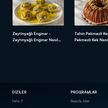
Zeytinyağlı Enginar -
Tahin Pekmezli Ke
Zeytinyağlı Enginar Nasıl
Pekmezli Kek Nasıl
Yapılır? Arda'nın Ramazan
Arda'nın Ramazan
Mutfağı
DİZİLER
PROGRAMLAR
Daha 17
Beyaz'la Joker