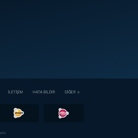
İLETİŞİM
HATA BİLDİR
DİĞER
dır.