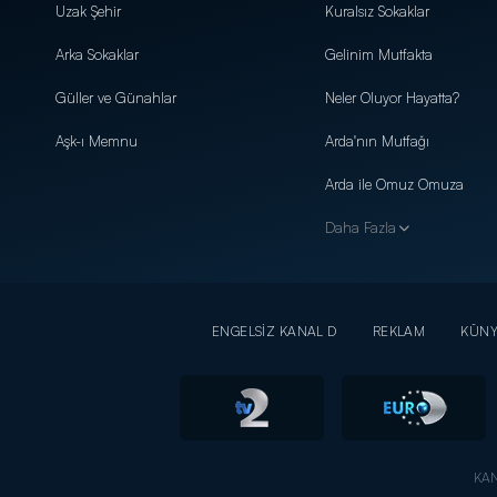
Uzak Şehir
Kuralsız Sokaklar
Arka Sokaklar
Gelinim Mutfakta
Güller ve Günahlar
Neler Oluyor Hayatta?
Aşk-ı Memnu
Arda'nın Mutfağı
Arda ile Omuz Omuza
Daha Fazla
ENGELSİZ KANAL D
REKLAM
KÜN
KAN