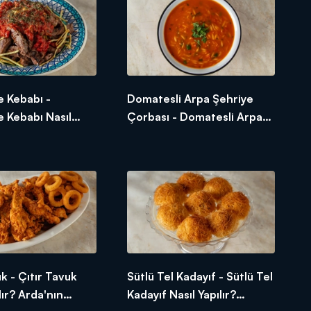
 Kebabı -
Domatesli Arpa Şehriye
 Kebabı Nasıl
Çorbası - Domatesli Arpa
Arda'nın Ramazan
Şehriye Çorbası Nasıl
Yapılır? Arda'nın Ramazan
Mutfağı
uk - Çıtır Tavuk
Sütlü Tel Kadayıf - Sütlü Tel
lır? Arda'nın
Kadayıf Nasıl Yapılır?