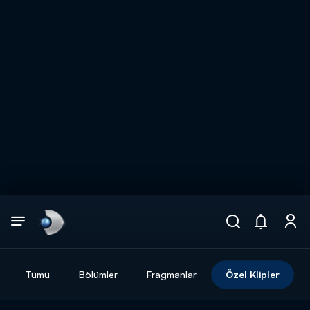
Arama
muhteşem ikili
ARAMA SONUÇLARI
Tümü
Bölümler
Fragmanlar
Özel Klipler
DİĞER SONUÇLAR