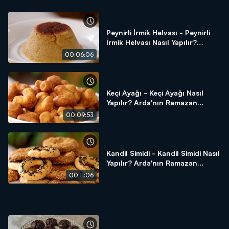
Peynirli İrmik Helvası - Peynirli
İrmik Helvası Nasıl Yapılır?
Arda'nın Ramazan Mutfağı
00:06:06
Keçi Ayağı - Keçi Ayağı Nasıl
Yapılır? Arda'nın Ramazan
Mutfağı
00:09:53
Kandil Simidi - Kandil Simidi Nasıl
Yapılır? Arda'nın Ramazan
Mutfağı
00:11:06