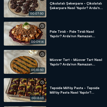
Çikolatalı Şekerpare - Çikolatalı
Şekerpare Nasıl Yapılır? Arda'nın
Ramazan Mutfağı
00:07:50
Pide Tiridi - Pide Tiridi Nasıl
Yapılır? Arda'nın Ramazan
Mutfağı
00:09:14
Mücver Tart - Mücver Tart Nasıl
Yapılır? Arda'nın Ramazan
Mutfağı
00:10:50
Tepside Milföy Pasta - Tepside
Milföy Pasta Nasıl Yapılır?
Arda'nın Ramazan Mutfağı
00:13:03