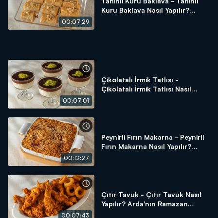
Tahinli Kuru Baklava - Tahinli
Kuru Baklava Nasıl Yapılır?
Arda'nın Ramazan Mutfağı
00:07:29
Çikolatalı İrmik Tatlısı -
Çikolatalı İrmik Tatlısı Nasıl
Yapılır? Arda'nın Ramazan
00:07:01
Mutfağı
Peynirli Fırın Makarna - Peynirli
Fırın Makarna Nasıl Yapılır?
Arda'nın Ramazan Mutfağı
00:12:27
Çıtır Tavuk - Çıtır Tavuk Nasıl
Yapılır? Arda'nın Ramazan
Mutfağı
00:07:43