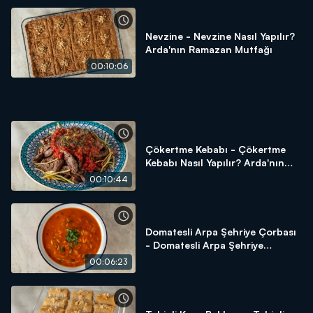
izlemek!
Nevzine - Nevzine Nasıl Yapılır?
Arda'nın Ramazan Mutfağı
00:10:06
Çökertme Kebabı - Çökertme
Kebabı Nasıl Yapılır? Arda'nın
Ramazan Mutfağı
00:10:44
Domatesli Arpa Şehriye Çorbası
- Domatesli Arpa Şehriye
Çorbası Nasıl Yapılır? Arda'nın
00:06:23
Ramazan Mutfağı