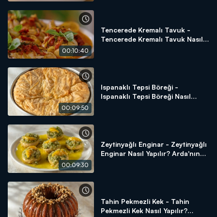
Tencerede Kremalı Tavuk -
Tencerede Kremalı Tavuk Nasıl
Yapılır? Arda'nın Ramazan
00:10:40
Mutfağı
Ispanaklı Tepsi Böreği -
Ispanaklı Tepsi Böreği Nasıl
Yapılır? Arda'nın Ramazan
00:09:50
Mutfağı
Zeytinyağlı Enginar - Zeytinyağlı
Enginar Nasıl Yapılır? Arda'nın
Ramazan Mutfağı
00:09:30
Tahin Pekmezli Kek - Tahin
Pekmezli Kek Nasıl Yapılır?