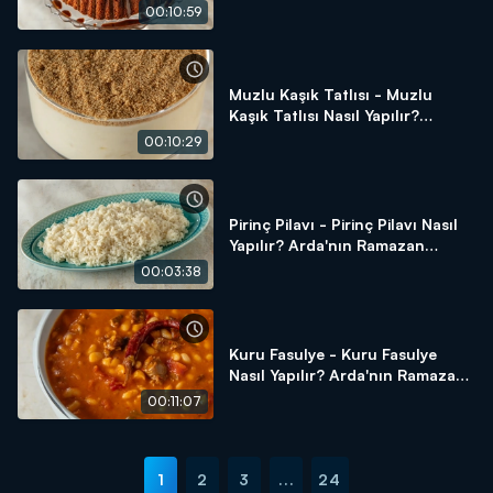
Arda'nın Ramazan Mutfağı
00:10:59
Muzlu Kaşık Tatlısı - Muzlu
Kaşık Tatlısı Nasıl Yapılır?
Arda'nın Ramazan Mutfağı
00:10:29
Pirinç Pilavı - Pirinç Pilavı Nasıl
Yapılır? Arda'nın Ramazan
Mutfağı
00:03:38
Kuru Fasulye - Kuru Fasulye
Nasıl Yapılır? Arda'nın Ramazan
Mutfağı
00:11:07
1
2
3
...
24