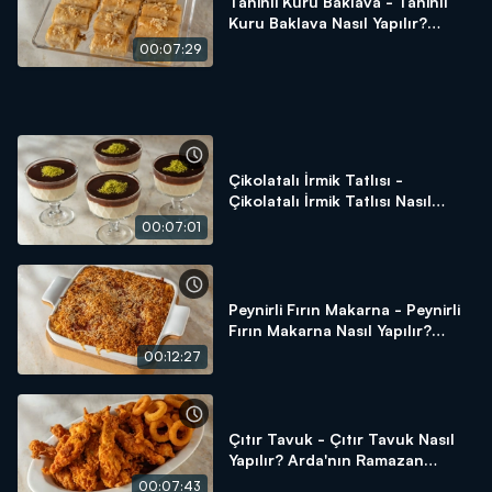
Tahinli Kuru Baklava - Tahinli
Kuru Baklava Nasıl Yapılır?
Arda'nın Ramazan Mutfağı
00:07:29
Çikolatalı İrmik Tatlısı -
Çikolatalı İrmik Tatlısı Nasıl
Yapılır? Arda'nın Ramazan
00:07:01
Mutfağı
Peynirli Fırın Makarna - Peynirli
Fırın Makarna Nasıl Yapılır?
Arda'nın Ramazan Mutfağı
00:12:27
Çıtır Tavuk - Çıtır Tavuk Nasıl
Yapılır? Arda'nın Ramazan
Mutfağı
00:07:43