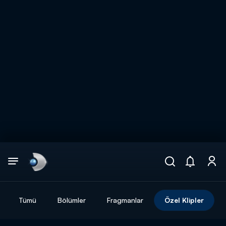
Arama
muhteşem ikili
ARAMA SONUÇLARI
Tümü
Bölümler
Fragmanlar
Özel Klipler
DİĞER SONUÇLAR