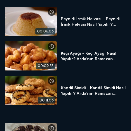
Peynirli İrmik Helvası - Peynirli
İrmik Helvası Nasıl Yapılır?
Arda'nın Ramazan Mutfağı
00:06:06
Keçi Ayağı - Keçi Ayağı Nasıl
Yapılır? Arda'nın Ramazan
Mutfağı
00:09:53
Kandil Simidi - Kandil Simidi Nasıl
Yapılır? Arda'nın Ramazan
Mutfağı
00:11:06