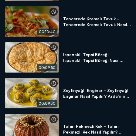
Tencerede Kremalı Tavuk -
Tencerede Kremalı Tavuk Nasıl
Yapılır? Arda'nın Ramazan
00:10:40
Mutfağı
Ispanaklı Tepsi Böreği -
Ispanaklı Tepsi Böreği Nasıl
Yapılır? Arda'nın Ramazan
00:09:50
Mutfağı
Zeytinyağlı Enginar - Zeytinyağlı
Enginar Nasıl Yapılır? Arda'nın
Ramazan Mutfağı
00:09:30
Tahin Pekmezli Kek - Tahin
Pekmezli Kek Nasıl Yapılır?