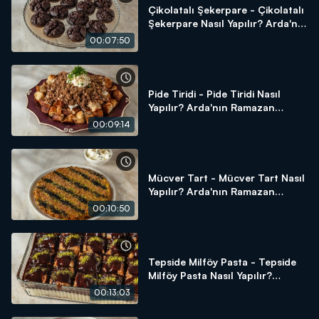
Çikolatalı Şekerpare - Çikolatalı
Şekerpare Nasıl Yapılır? Arda'nın
Ramazan Mutfağı
00:07:50
Pide Tiridi - Pide Tiridi Nasıl
Yapılır? Arda'nın Ramazan
Mutfağı
00:09:14
Mücver Tart - Mücver Tart Nasıl
Yapılır? Arda'nın Ramazan
Mutfağı
00:10:50
Tepside Milföy Pasta - Tepside
Milföy Pasta Nasıl Yapılır?
Arda'nın Ramazan Mutfağı
00:13:03