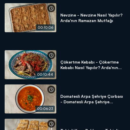
huzuru bambaşka olur! Bu Ramazan'da da iftar sofralarımızı
hep beraber kuracağız! Lezzetli sofralar için tek yapmanız
gereken "Arda'nın Ramazan Mutfağı"nı izlemek!
Nevzine - Nevzine Nasıl Yapılır?
Arda'nın Ramazan Mutfağı
00:10:06
Çökertme Kebabı - Çökertme
Kebabı Nasıl Yapılır? Arda'nın
Ramazan Mutfağı
00:10:44
Domatesli Arpa Şehriye Çorbası
- Domatesli Arpa Şehriye
Çorbası Nasıl Yapılır? Arda'nın
00:06:23
Ramazan Mutfağı