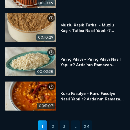
Arda'nın Ramazan Mutfağı
00:10:59
Muzlu Kaşık Tatlısı - Muzlu
Kaşık Tatlısı Nasıl Yapılır?
Arda'nın Ramazan Mutfağı
00:10:29
Pirinç Pilavı - Pirinç Pilavı Nasıl
Yapılır? Arda'nın Ramazan
Mutfağı
00:03:38
Kuru Fasulye - Kuru Fasulye
Nasıl Yapılır? Arda'nın Ramazan
Mutfağı
00:11:07
1
2
3
...
24