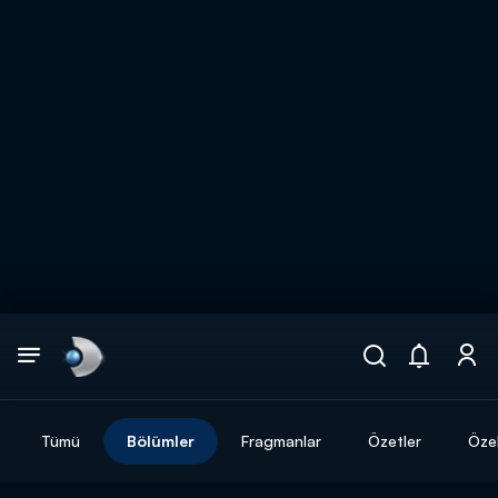
Arama
muhteşem ikili
ARAMA SONUÇLARI
Tümü
Bölümler
Fragmanlar
Özetler
Özel
DİĞER SONUÇLAR