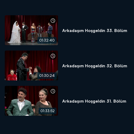
Ardından Tolga Çevik, Ezgi Mola ve Müzisyen Özer Atik
kendilerini “salsa” yaparken bulacak! Yeni yılın ilk kahkahası bu
“kabiliyetli” ekibin danslarıyla olacak!
Arkadaşım Hoşgeldin 33. Bölüm
VE YILIN SÜRPRİZİ! SAHNEDE OLAĞANÜSTÜ BİR SES
01:32:40
Gecenin finalinde, “Arkadaşım Hoşgeldin” sahnesi çok
konuşulacak bir sese ve performansa evsahipliği yapacak!
İzleyiciler bu sürprizi yeni yılın ilk saatlerinde görecek. Arkadaşım
Hoşgeldin’in kahkaha, eğlence ve sürprizlerle dolu yılbaşı özel
Arkadaşım Hoşgeldin 32. Bölüm
bölümü çok güldürecek, çok eğlendirecek!
01:30:24
Arkadaşım Hoşgeldin 31. Bölüm
01:33:52