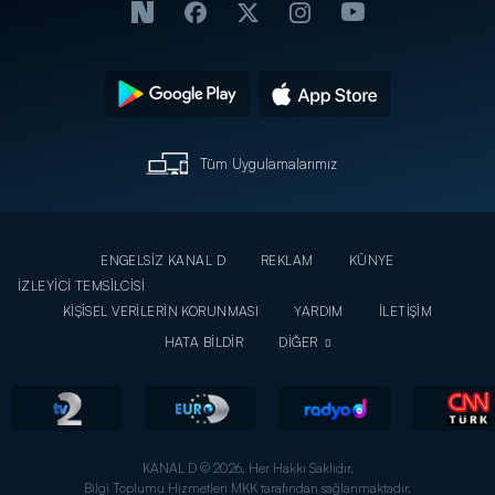
Tüm Uygulamalarımız
ENGELSİZ KANAL D
REKLAM
KÜNYE
İZLEYİCİ TEMSİLCİSİ
KİŞİSEL VERİLERİN KORUNMASI
YARDIM
İLETİŞİM
HATA BİLDİR
DİĞER
KANAL D © 2026. Her Hakkı Saklıdır.
Bilgi Toplumu Hizmetleri MKK tarafından sağlanmaktadır.