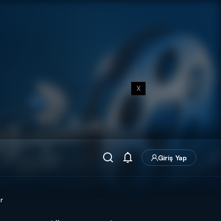
X
Giriş Yap
r