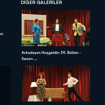
DİĞER GALERİLER
an
Arkadaşım Hoşgeldin 39. Bölüm -
Sezon ...