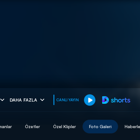
muhteşem ikili
DAHA FAZLA
CANLI YAYIN
I
manlar
Özetler
Özel Klipler
Foto Galeri
Haberle