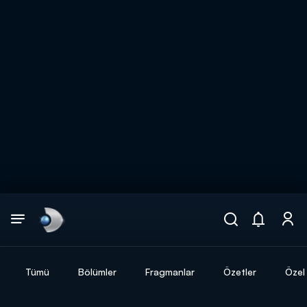
Arama
muhteşem ikili
ARAMA SONUÇLARI
Tümü
Bölümler
Fragmanlar
Özetler
Özel 
DİĞER SONUÇLAR