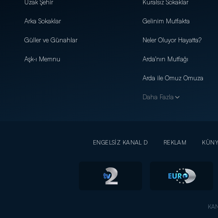
Uzak Şehir
Kuralsız Sokaklar
Arka Sokaklar
Gelinim Mutfakta
Güller ve Günahlar
Neler Oluyor Hayatta?
Aşk-ı Memnu
Arda'nın Mutfağı
Arda ile Omuz Omuza
Daha Fazla
ENGELSİZ KANAL D
REKLAM
KÜN
KAN