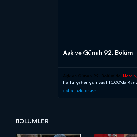
Aşk ve Günah 92. Bölüm
Aşk ve Günah 92. Bölüm'de;
Nesrin,
hafta içi her gün saat 10.00'da Kana
daha fazla oku
BÖLÜMLER