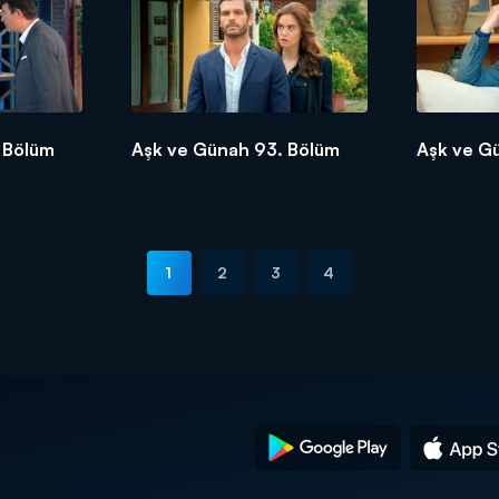
 Bölüm
Aşk ve Günah 93. Bölüm
Aşk ve G
1
2
3
4