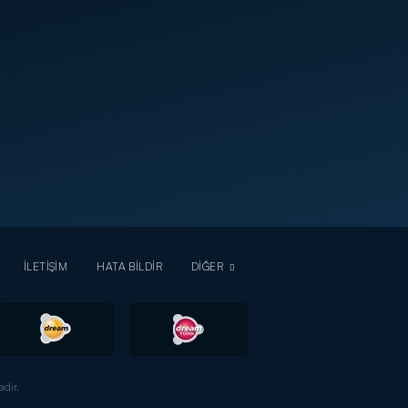
İLETİŞİM
HATA BİLDİR
DİĞER
dır.