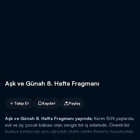
Aşk ve Günah 8. Hafta Fragmanı
Takip Et
Kaydet
Paylaş
Aşk ve Günah 8. Hafta Fragmanı yayında;
Kerim 50’li yaşlarda,
evli ve üç çocuk babası olan zengin bir iş adamıdır. Önemli bir
ihaleye katılacağı gün uğradığı silahlı saldırı Kerim’in hayatındaki
tüm dengelerin değişmesine sebep olacaktır. Kerim’in şoförü