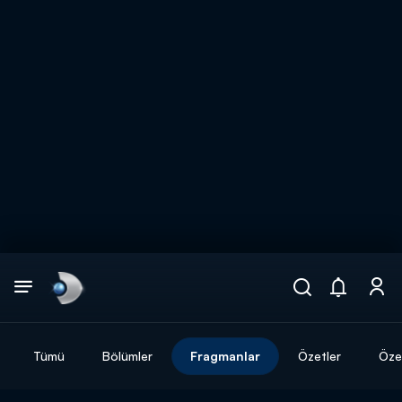
Arama
muhteşem ikili
ARAMA SONUÇLARI
Tümü
Bölümler
Fragmanlar
Özetler
Özel
DİĞER SONUÇLAR