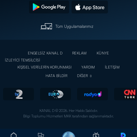
Tüm Uygulamalarımız
ENGELSİZ KANAL D
REKLAM
KÜNYE
İZLEYİCİ TEMSİLCİSİ
KİŞİSEL VERİLERİN KORUNMASI
YARDIM
İLETİŞİM
HATA BİLDİR
DİĞER
KANAL D © 2026. Her Hakkı Saklıdır.
Bilgi Toplumu Hizmetleri MKK tarafından sağlanmaktadır.