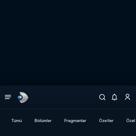
Arama
muhteşem ikili
ARAMA SONUÇLARI
Tümü
Bölümler
Fragmanlar
Özetler
Özel 
DİĞER SONUÇLAR