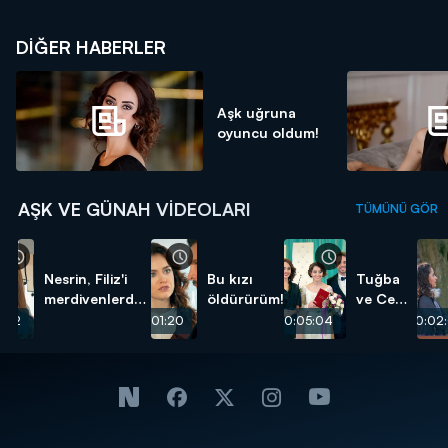
DIĞER HABERLER
Aşk uğruna
oyuncu oldum!
AŞK VE GÜNAH VIDEOLARI
TÜMÜNÜ GÖR
Nesrin, Filiz'i
Bu kızı
Tuğba
merdivenlerden
öldürürüm!
ve Cem
itti!
gizlice
3:12
00:01:20
00:05:04
00:02
evlendi!