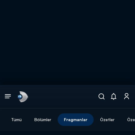
Arama
muhteşem ikili
ARAMA SONUÇLARI
Tümü
Bölümler
Fragmanlar
Özetler
Özel
DİĞER SONUÇLAR