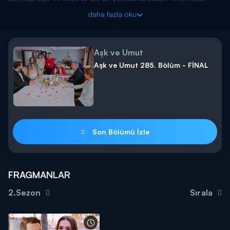
herkes için çok farklıdır. Diğer taraftan Kuzey ve Sıla arasında da
daha fazla oku
sular durulmaz.
Aşk ve Umut yeni bölümleriyle hafta içi her gün saat 16.00'da
Kanal D'de!
Aşk ve Umut
Aşk ve Umut 285. Bölüm - FİNAL
Son Bölümü İzle
FRAGMANLAR
2.Sezon
Sırala