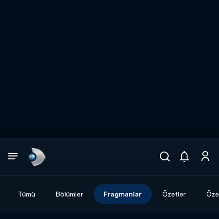
Arama
muhteşem ikili
ARAMA SONUÇLARI
Tümü
Bölümler
Fragmanlar
Özetler
Özel
DİĞER SONUÇLAR