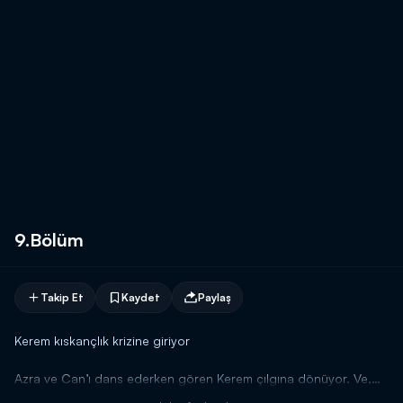
9.Bölüm
Takip Et
Kaydet
Paylaş
Kerem kıskançlık krizine giriyor
Azra ve Can’ı dans ederken gören Kerem çılgına dönüyor. Ve,
Azra’yı ne kadar sevdiğini, onu nasıl kıskandığını bir kez daha