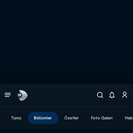
Arama
muhteşem ikili
ARAMA SONUÇLARI
Tümü
Bölümler
Özetler
Foto Galeri
Hab
DİĞER SONUÇLAR