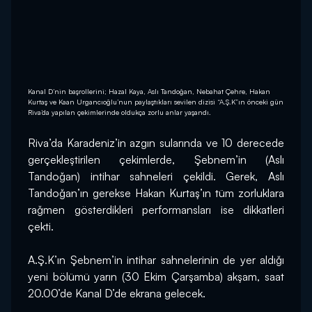
Kanal D’nin başrollerini; Hazal Kaya, Aslı Tandoğan, Nebahat Çehre, Hakan
Kurtaş ve Kaan Urgancıoğlu’nun paylaştıkları sevilen dizisi “A.Ş.K”ın önceki gün
Riva’da yapılan çekimlerinde oldukça zorlu anlar yaşandı.
Riva’da Karadeniz’in azgın sularında ve 10 derecede 
gerçekleştirilen çekimlerde, Şebnem’in (Aslı 
Tandoğan) intihar sahneleri çekildi. Gerek, Aslı 
Tandoğan’ın gerekse Hakan Kurtaş’ın tüm zorluklara 
rağmen gösterdikleri performansları ise dikkatleri 
çekti.
A.Ş.K’ın Şebnem’in intihar sahnelerinin de yer aldığı 
yeni bölümü yarın (30 Ekim Çarşamba) akşam, saat 
20.00’de Kanal D’de ekrana gelecek.