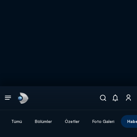
Arama
muhteşem ikili
ARAMA SONUÇLARI
Tümü
Bölümler
Özetler
Foto Galeri
Habe
DİĞER SONUÇLAR