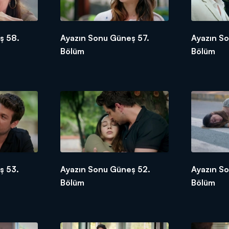
ş 58.
Ayazın Sonu Güneş 57.
Ayazın S
Bölüm
Bölüm
ş 53.
Ayazın Sonu Güneş 52.
Ayazın S
Bölüm
Bölüm