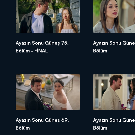
Ayazın Sonu Güneş 75.
Ayazın Sonu Güne
Bölüm - FİNAL
Bölüm
Ayazın Sonu Güneş 69.
Ayazın Sonu Güne
Bölüm
Bölüm