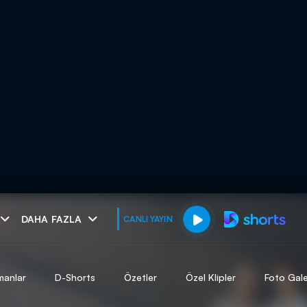
muhteşem ikili
DAHA FAZLA
CANLI YAYIN
I
manlar
D-Shorts
Özetler
Özel Klipler
Foto Gale