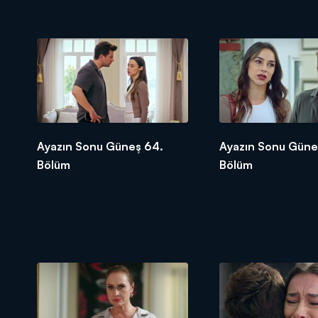
Ayazın Sonu Güneş 64.
Ayazın Sonu Güne
Bölüm
Bölüm