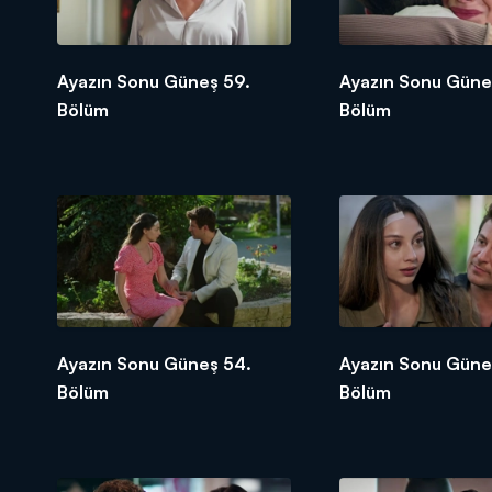
Ayazın Sonu Güneş 59.
Ayazın Sonu Güne
Bölüm
Bölüm
Ayazın Sonu Güneş 54.
Ayazın Sonu Güne
Bölüm
Bölüm