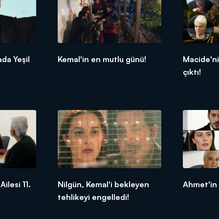
ada Yeşil
Kemal'in en mutlu günü!
Macide'ni
çıktı!
ilesi 11.
Nilgün, Kemal'i bekleyen
Ahmet'in 
tehlikeyi engelledi!