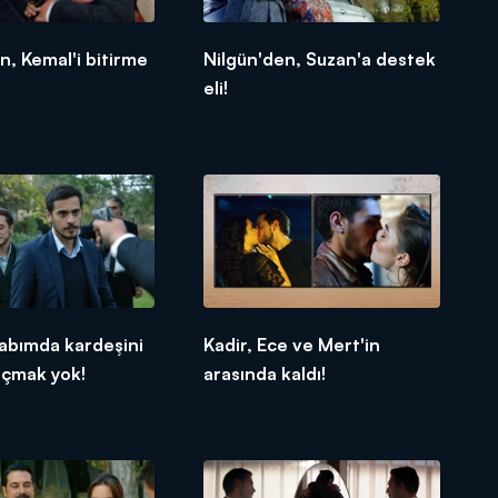
n, Kemal'i bitirme
Nilgün'den, Suzan'a destek
eli!
abımda kardeşini
Kadir, Ece ve Mert'in
açmak yok!
arasında kaldı!