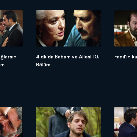
ğlarsın
4 dk'da Babam ve Ailesi 10.
Fadıl'ın k
ım
Bölüm