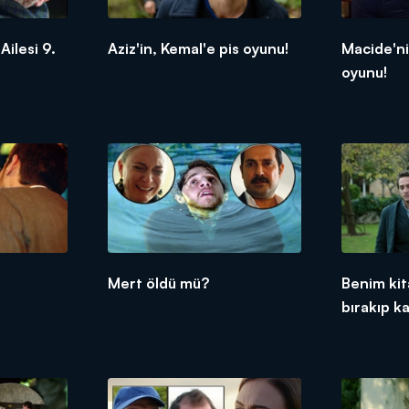
ilesi 9.
Aziz'in, Kemal'e pis oyunu!
Macide'ni
oyunu!
Mert öldü mü?
Benim kit
bırakıp k