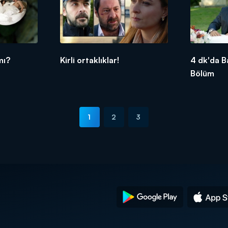
mı?
Kirli ortaklıklar!
4 dk'da B
Bölüm
1
2
3