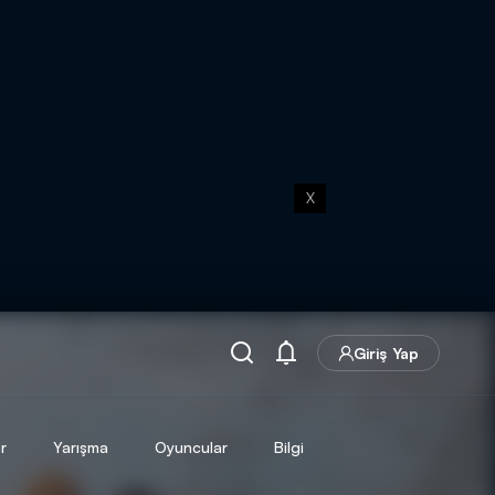
X
Giriş Yap
r
Yarışma
Oyuncular
Bilgi