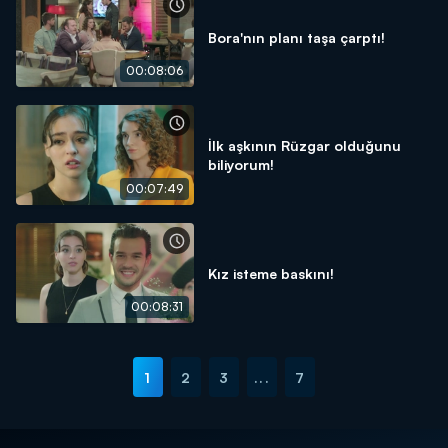
Bora'nın planı taşa çarptı!
00:08:06
İlk aşkının Rüzgar olduğunu
biliyorum!
00:07:49
Kız isteme baskını!
00:08:31
1
2
3
...
7