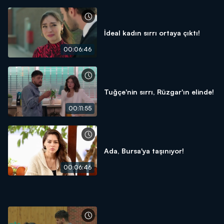
İdeal kadın sırrı ortaya çıktı!
00:06:46
Tuğçe'nin sırrı, Rüzgar'ın elinde!
00:11:55
Ada, Bursa'ya taşınıyor!
00:06:46