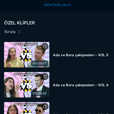
Selin'i şaşırtır. Selin ve Ali bu konuşmanın ardından Ada ve Bora
daha fazla oku
için bir plan hazırlar.
Baht Oyunu yeni bölümüyle Salı 20.00'de Kanal D'de!
ÖZEL KLİPLER
Sırala
Ada ve Bora çekişmeleri - VOL 5
00:05:37
Ada ve Bora çekişmeleri - VOL 6
00:05:32