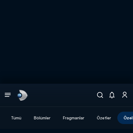
Arama
muhteşem ikili
ARAMA SONUÇLARI
Tümü
Bölümler
Fragmanlar
Özetler
Özel
DİĞER SONUÇLAR