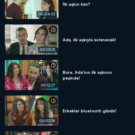
İlk aşkın kim?
00:04:33
Ada, ilk aşkıyla evlenecek!
00:05:31
Bora, Ada'nın ilk aşkının
peşinde!
00:12:17
Erkekler bluetooth gibidir!
00:02:18