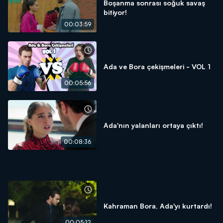
Boşanma sonrası soğuk savaş
bitiyor!
00:03:59
Ada ve Bora çekişmeleri - VOL 1
00:05:56
Ada'nın yalanları ortaya çıktı!
00:08:36
Kahraman Bora, Ada'yı kurtardı!
00:05:12