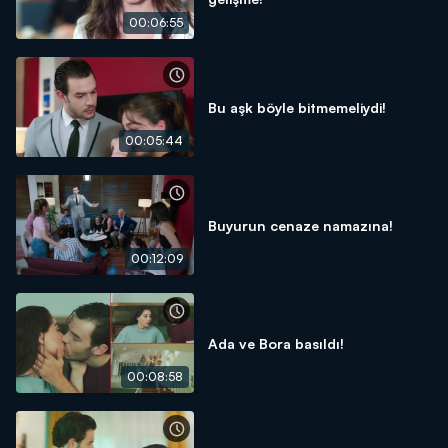
00:06:55
Bu aşk böyle bitmemeliydi!
00:05:44
Buyurun cenaze namazına!
00:12:09
Ada ve Bora basıldı!
00:08:58