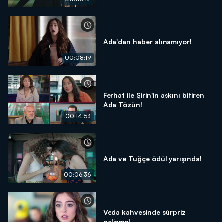
Ada'dan haber alınamıyor!
00:08:19
Ferhat ile Şirin'in aşkını bitiren
Ada Tözün!
00:14:53
Ada ve Tuğçe ödül yarışında!
00:06:36
Veda kahvesinde sürpriz
gelişme!