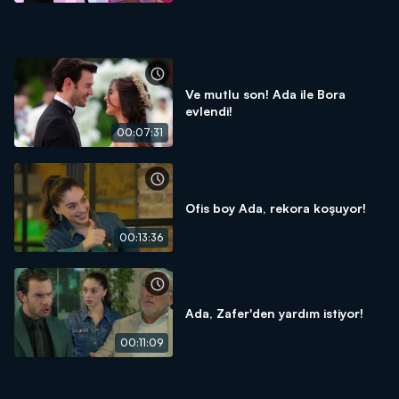
Ve mutlu son! Ada ile Bora
evlendi!
00:07:31
Ofis boy Ada, rekora koşuyor!
00:13:36
Ada, Zafer'den yardım istiyor!
00:11:09