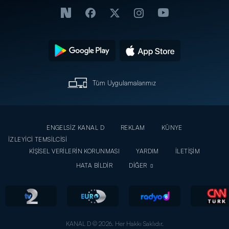
Tüm Uygulamalarımız
ENGELSİZ KANAL D
REKLAM
KÜNYE
İZLEYİCİ TEMSİLCİSİ
KİŞİSEL VERİLERİN KORUNMASI
YARDIM
İLETİŞİM
HATA BİLDİR
DİĞER
KANAL D © 2026. Her Hakkı Saklıdır.