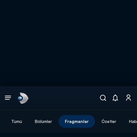
Arama
muhteşem ikili
ARAMA SONUÇLARI
Tümü
Bölümler
Fragmanlar
Özetler
Hab
DİĞER SONUÇLAR