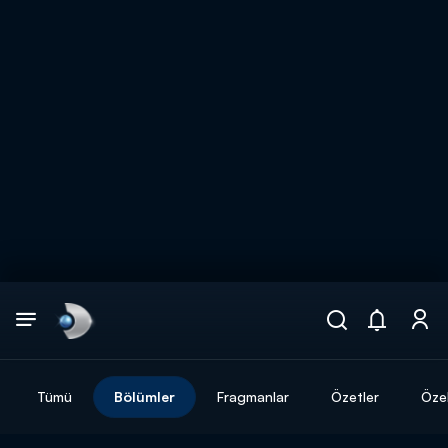
Arama
muhteşem ikili
ARAMA SONUÇLARI
Tümü
Bölümler
Fragmanlar
Özetler
Özel
DİĞER SONUÇLAR