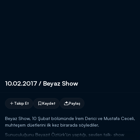
10.02.2017 / Beyaz Show
Takip Et
Kaydet
Paylaş
Beyaz Show, 10 Şubat bölümünde İrem Derici ve Mustafa Ceceli,
muhteşem düetlerini ilk kez birarada söylediler.
Sunuculuğunu Beyazıt Öztürk’ün yaptığı, sevilen talk- show