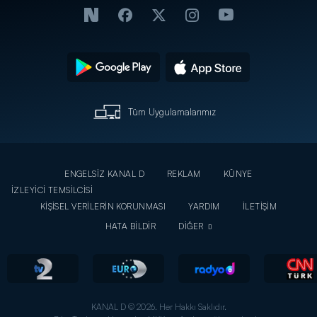
Tüm Uygulamalarımız
ENGELSİZ KANAL D
REKLAM
KÜNYE
İZLEYİCİ TEMSİLCİSİ
KİŞİSEL VERİLERİN KORUNMASI
YARDIM
İLETİŞİM
HATA BİLDİR
DİĞER
KANAL D © 2026. Her Hakkı Saklıdır.