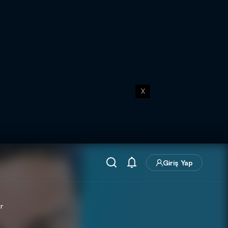
X
Giriş Yap
r