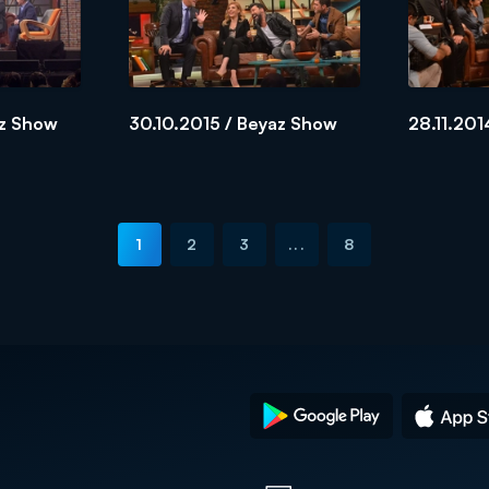
az Show
30.10.2015 / Beyaz Show
28.11.201
1
2
3
...
8