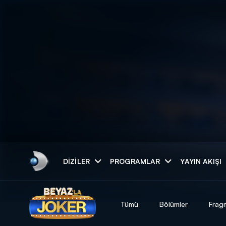
Arama
DIZILER
PROGRAMLAR
YAYIN AKIŞI
Beyaz'la Jo
Beyaz'la Joker
ARAMA SONUÇLAR
Beyaz'la Joker
Sıradaki soru B
Tümü
Bölümler
Frag
Beyaz'la Jo
Öğrencilere naif jest!
Ziyagil'den!
Nazara gelen