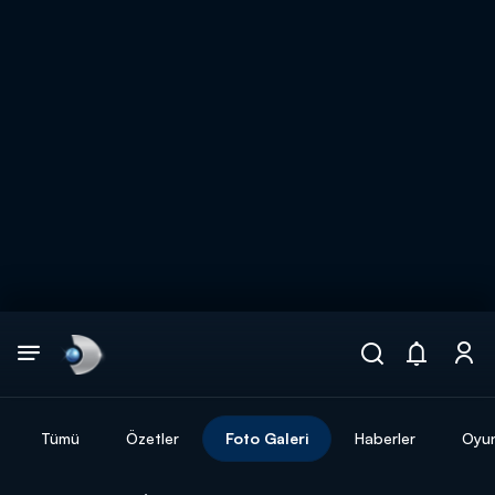
Arama
muhteşem ikili
ARAMA SONUÇLARI
Tümü
Özetler
Foto Galeri
Haberler
Oyun
DİĞER SONUÇLAR