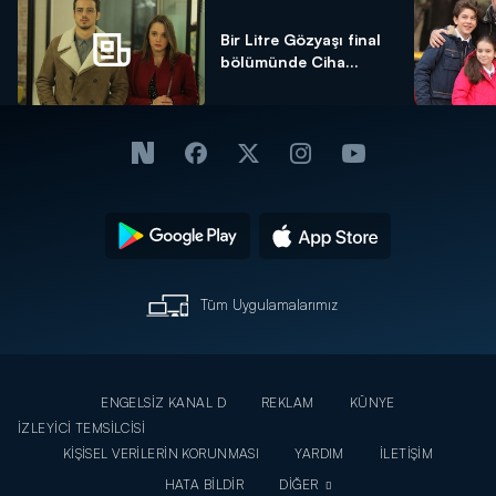
Bir Litre Gözyaşı final
bölümünde Ciha...
Tüm Uygulamalarımız
ENGELSİZ KANAL D
REKLAM
KÜNYE
İZLEYİCİ TEMSİLCİSİ
KİŞİSEL VERİLERİN KORUNMASI
YARDIM
İLETİŞİM
HATA BİLDİR
DİĞER