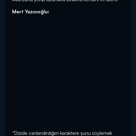
Mert Yazıcıoğlu:
“Dizide canlandırdığım karaktere şunu söylemek