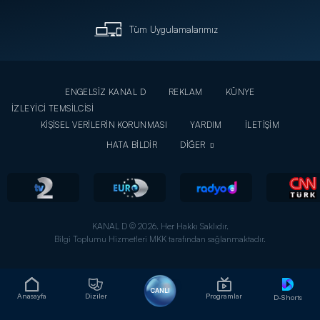
Tüm Uygulamalarımız
ENGELSİZ KANAL D
REKLAM
KÜNYE
İZLEYİCİ TEMSİLCİSİ
KİŞİSEL VERİLERİN KORUNMASI
YARDIM
İLETİŞİM
HATA BİLDİR
DİĞER
KANAL D © 2026. Her Hakkı Saklıdır.
Bilgi Toplumu Hizmetleri MKK tarafından sağlanmaktadır.
CANLI
Anasayfa
Diziler
Programlar
D-Shorts