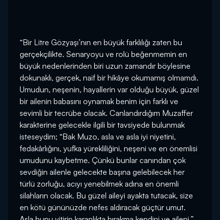
“Bir Litre Gözyaşı’nın en büyük farklılığı zaten bu
gerçekçilikte. Senaryoyu ve rolü beğenmemin en
büyük nedenlerinden biri uzun zamandır böylesine
dokunaklı, gerçek, naif bir hikâye okumamış olmamdı.
Umudun, neşenin, hayallerin var olduğu büyük, güzel
bir ailenin babasını oynamak benim için farklı ve
sevimli bir tecrübe olacak. Canlandırdığım Muzaffer
karakterine gelecekle ilgili bir tavsiyede bulunmak
isteseydim; “Bak Muzo, asla ve asla iyi niyetini,
fedakârlığını, yufka yürekliliğini, neşeni ve en önemlisi
umudunu kaybetme. Çünkü bunlar canından çok
sevdiğin ailenle gelecekte başına gelebilecek her
türlü zorluğu, acıyı yenebilmek adına en önemli
silahların olacak. Bu güzel aileyi ayakta tutacak, size
en kötü gününüzde nefes aldıracak güçtür umut.
Asla bunu yitirip karanlıkta bırakma kendini ve aileni.”