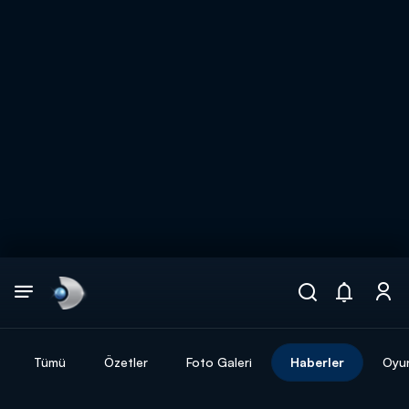
Arama
muhteşem ikili
ARAMA SONUÇLARI
Tümü
Özetler
Foto Galeri
Haberler
Oyu
DİĞER SONUÇLAR