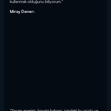
kullanmak olduğunu biliyorum.”
Miray Daner:
“Yaşam enerjini, hayata bakışını, içindeki bu güçlü ve