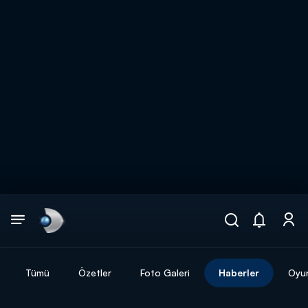
Arama
muhteşem ikili
ARAMA SONUÇLARI
Tümü
Özetler
Foto Galeri
Haberler
Oyu
DİĞER SONUÇLAR