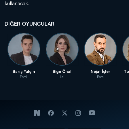
kullanacak.
DİĞER OYUNCULAR
Barış Yalçın
Bige Önal
Nejat İşler
To
Ferdi
Lal
Bora