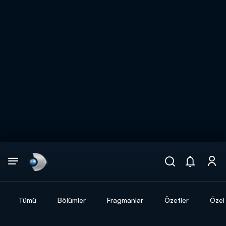
Arama
muhteşem ikili
ARAMA SONUÇLARI
Tümü
Bölümler
Fragmanlar
Özetler
Özel 
DİĞER SONUÇLAR