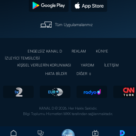
Tüm Uygulamalarımız
ENGELSİZ KANAL D
REKLAM
KÜNYE
İZLEYİCİ TEMSİLCİSİ
KİŞİSEL VERİLERİN KORUNMASI
YARDIM
İLETİŞİM
HATA BİLDİR
DİĞER
KANAL D © 2026. Her Hakkı Saklıdır.
Bilgi Toplumu Hizmetleri MKK tarafından sağlanmaktadır.
CANLI