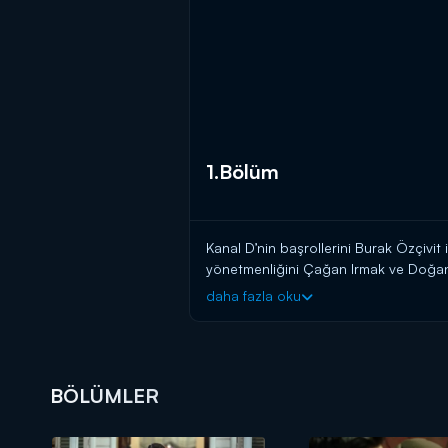
1.Bölüm
Kanal D’nin başrollerini Burak Özçivit 
yönetmenliğini Çağan Irmak ve Doğan 
romanından ekrana uyarlanan yeni dizi
daha fazla oku
Çalıkuşu’nun ilk bölümünün konusu şö
Beş yaşındayken annesini kaybeden F
yüzünden, yatılı okula verilir. Annes
BÖLÜMLER
dokunuştur... Kimsenin bilmediği.
Feride, 12 yaşına geldiğinde, teyzesi 