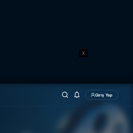
X
Giriş Yap