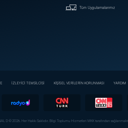
Tüm Uygulamalarımız
YE
İZLEYİCİ TEMSİLCİSİ
KİŞİSEL VERİLERİN KORUNMASI
YARDIM
AL D © 2026. Her Hakkı Saklıdır.
Bilgi Toplumu Hizmetleri MKK tarafından sağlanmakta