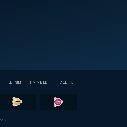
İLETİŞİM
HATA BİLDİR
DİĞER
dır.