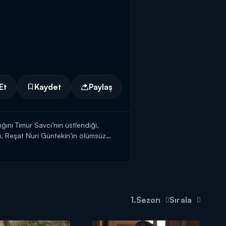
Et
Kaydet
Paylaş
ığını Timur Savcı’nın üstlendiği,
, Reşat Nuri Güntekin’in ölümsüz
ana geliyor.
e başına dönmek zorunda oluşu
Bu son vedasıdır babasına, son
1.Sezon
Sırala
ini almaktadır. Feride öksüz, Feride