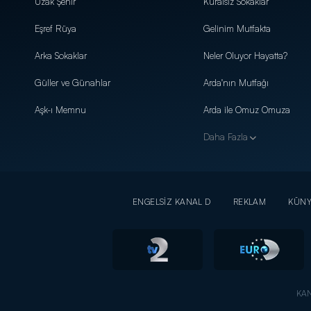
Uzak Şehir
Kuralsız Sokaklar
Eşref Rüya
Gelinim Mutfakta
Arka Sokaklar
Neler Oluyor Hayatta?
Güller ve Günahlar
Arda'nın Mutfağı
Aşk-ı Memnu
Arda ile Omuz Omuza
Daha Fazla
ENGELSİZ KANAL D
REKLAM
KÜN
KAN