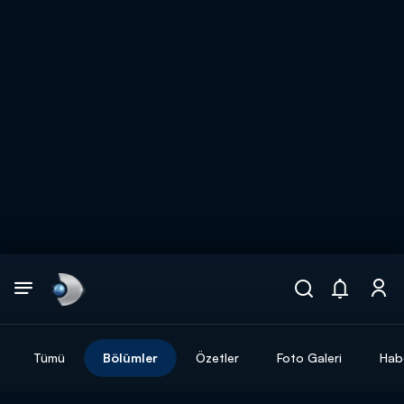
Arama
muhteşem ikili
ARAMA SONUÇLARI
Tümü
Bölümler
Özetler
Foto Galeri
Hab
DİĞER SONUÇLAR