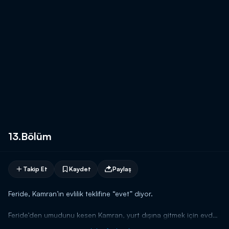
13.Bölüm
Takip Et
Kaydet
Paylaş
Feride, Kamran’ın evlilik teklifine “evet” diyor.
Feride'den umudunu kesen Kamran, yurt dışına gitmek için evden
ayrılır. Bunu duyan Feride, aşkına yetişebilmek, onun gidişini