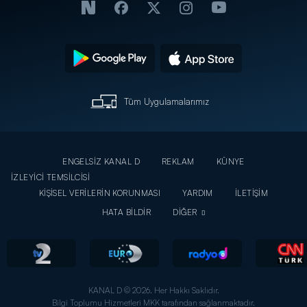
Tüm Uygulamalarımız
ENGELSİZ KANAL D
REKLAM
KÜNYE
İZLEYİCİ TEMSİLCİSİ
KİŞİSEL VERİLERİN KORUNMASI
YARDIM
İLETİŞİM
HATA BİLDİR
DİĞER
KANAL D © 2026. Her Hakkı Saklıdır.
Bilgi Toplumu Hizmetleri MKK tarafından sağlanmaktadır.