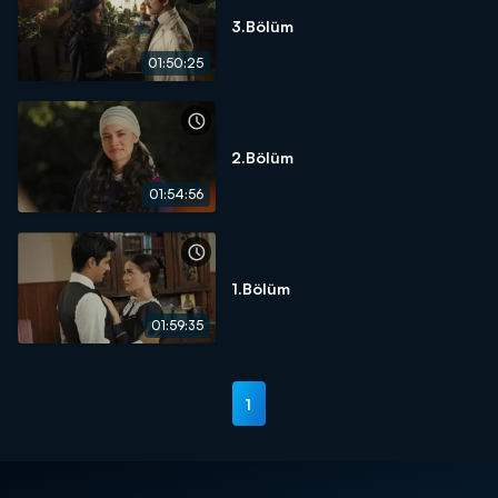
3.Bölüm
01:50:25
2.Bölüm
01:54:56
1.Bölüm
01:59:35
1