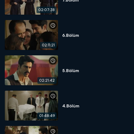
02:07:38
6.Bölüm
02:11:21
5.Bölüm
02:21:42
4.Bölüm
01:48:49