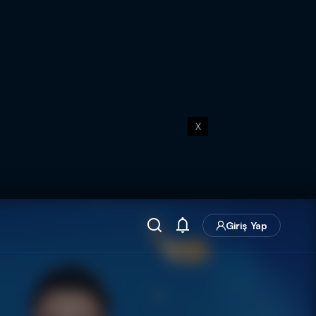
X
Giriş Yap