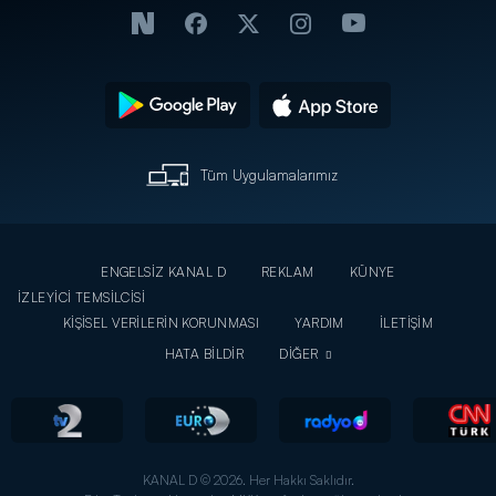
Tüm Uygulamalarımız
ENGELSİZ KANAL D
REKLAM
KÜNYE
İZLEYİCİ TEMSİLCİSİ
KİŞİSEL VERİLERİN KORUNMASI
YARDIM
İLETİŞİM
HATA BİLDİR
DİĞER
KANAL D © 2026. Her Hakkı Saklıdır.