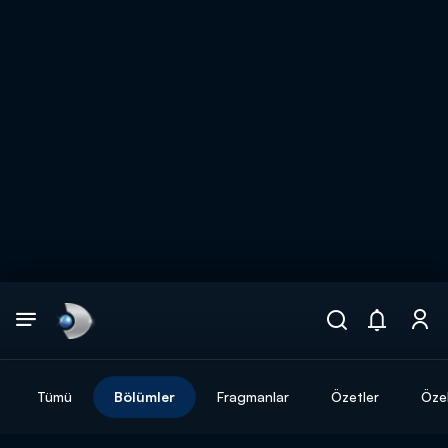
Arama
muhteşem ikili
ARAMA SONUÇLARI
Tümü
Bölümler
Fragmanlar
Özetler
Özel
DİĞER SONUÇLAR