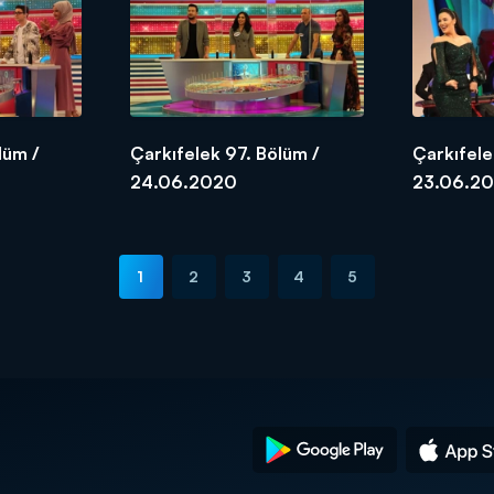
lüm /
Çarkıfelek 97. Bölüm /
Çarkıfele
24.06.2020
23.06.2
1
2
3
4
5