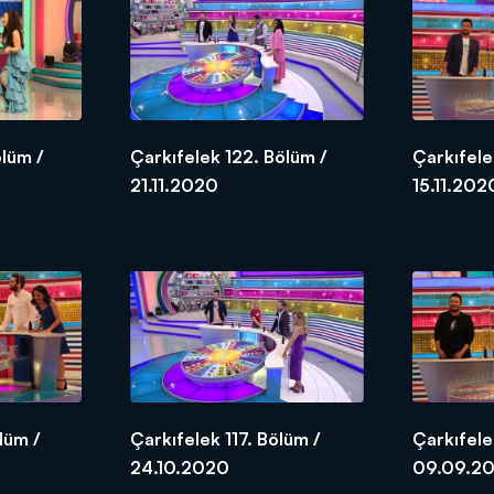
ölüm /
Çarkıfelek 122. Bölüm /
Çarkıfele
21.11.2020
15.11.202
lüm /
Çarkıfelek 117. Bölüm /
Çarkıfele
24.10.2020
09.09.2