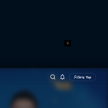
X
Giriş Yap