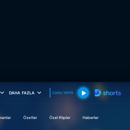
muhteşem ikili
DAHA FAZLA
CANLI YAYIN
I
manlar
Özetler
Özel Klipler
Haberler