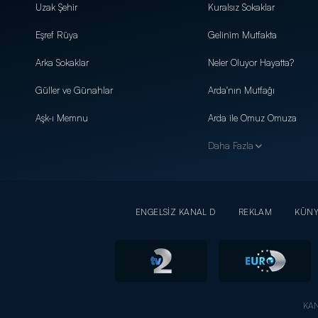
Uzak Şehir
Kuralsız Sokaklar
Eşref Rüya
Gelinim Mutfakta
Arka Sokaklar
Neler Oluyor Hayatta?
Güller ve Günahlar
Arda'nın Mutfağı
Aşk-ı Memnu
Arda ile Omuz Omuza
Daha Fazla
ENGELSİZ KANAL D
REKLAM
KÜN
KAN