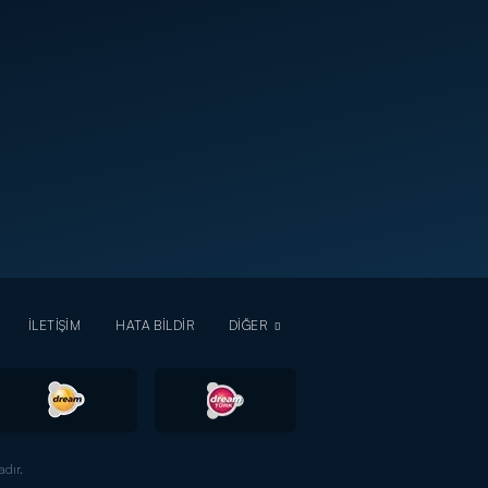
İLETİŞİM
HATA BİLDİR
DİĞER
dır.