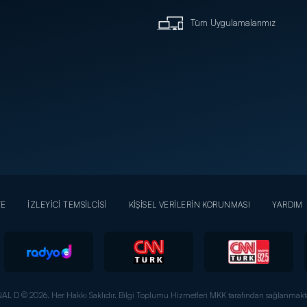
Tüm Uygulamalarımız
YE
İZLEYİCİ TEMSİLCİSİ
KİŞİSEL VERİLERİN KORUNMASI
YARDIM
AL D © 2026. Her Hakkı Saklıdır.
Bilgi Toplumu Hizmetleri MKK tarafından sağlanmakta