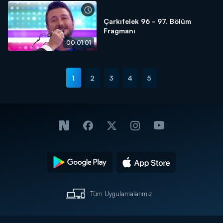
Çarkıfelek 96 - 97. Bölüm
Fragmanı
00:01:01
1
2
3
4
5
Tüm Uygulamalarımız