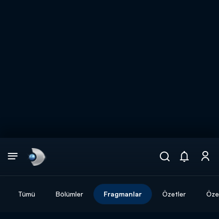
Arama
muhteşem ikili
ARAMA SONUÇLARI
Tümü
Bölümler
Fragmanlar
Özetler
Özel
DİĞER SONUÇLAR