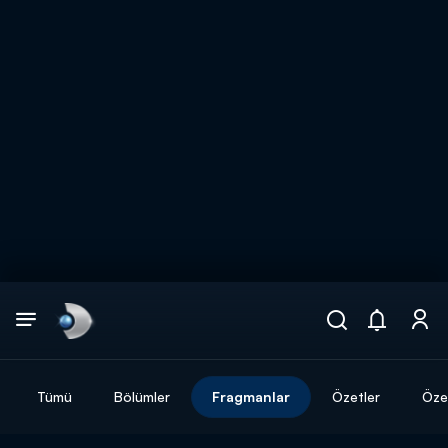
Arama
muhteşem ikili
ARAMA SONUÇLARI
Tümü
Bölümler
Fragmanlar
Özetler
Özel
DİĞER SONUÇLAR