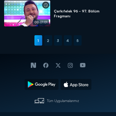
Çarkıfelek 96 - 97. Bölüm
Fragmanı
00:01:01
1
2
3
4
5
Tüm Uygulamalarımız