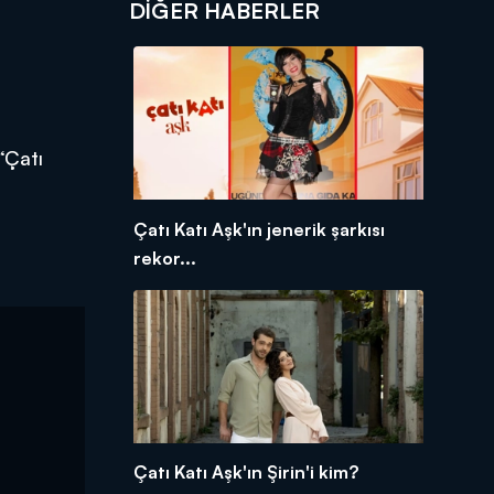
DIĞER HABERLER
“Çatı
Çatı Katı Aşk'ın jenerik şarkısı
rekor...
Çatı Katı Aşk'ın Şirin'i kim?