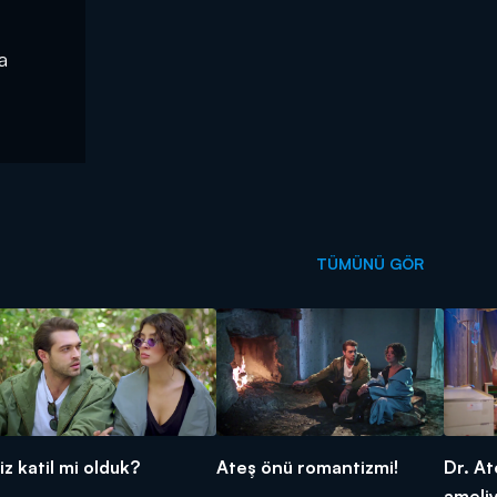
a
TÜMÜNÜ GÖR
iz katil mi olduk?
Ateş önü romantizmi!
Dr. At
ameliy