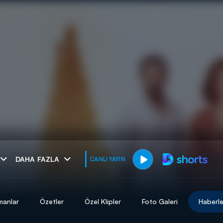
muhteşem ikili
DAHA FAZLA
CANLI YAYIN
I
manlar
Özetler
Özel Klipler
Foto Galeri
Haberle