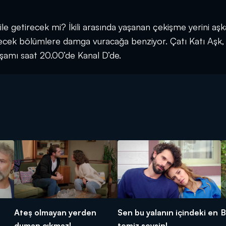
dile getirecek mi? İkili arasında yaşanan çekişme yerini aşk
gelecek bölümlere damga vuracağa benziyor. Çatı Katı Aşk,
şamı saat 20.00’de Kanal D’de.
Ateş olmayan yerden
Sen bu yalanın içindeki en
B
duman çıkmaz!
temiz şeysin!