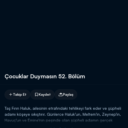
Çocuklar Duymasın 52. Bölüm
Takip Et
Kaydet
Paylaş
Taş Fırın Haluk, ailesinin etrafındaki tehlikeyi fark eder ve şüpheli
adamı köşeye sıkıştırır. Günlerce Haluk’un, Meltem’in, Zeynep’in,
Havuç’un ve Emine’nin peşinde olan şüpheli adamın gerçek
kimliği ortaya çıkar. Şüpheli adam kimdir ve Çetinoğlu ailesinden