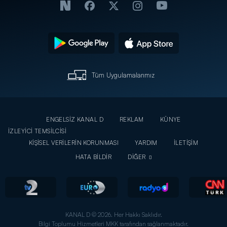
Tüm Uygulamalarımız
ENGELSİZ KANAL D
REKLAM
KÜNYE
İZLEYİCİ TEMSİLCİSİ
KİŞİSEL VERİLERİN KORUNMASI
YARDIM
İLETİŞİM
HATA BİLDİR
DİĞER
KANAL D © 2026. Her Hakkı Saklıdır.
Bilgi Toplumu Hizmetleri MKK tarafından sağlanmaktadır.