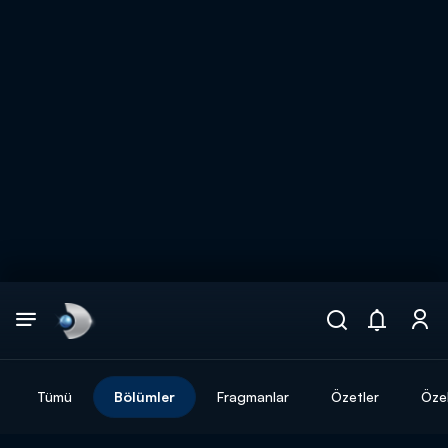
Arama
muhteşem ikili
ARAMA SONUÇLARI
Tümü
Bölümler
Fragmanlar
Özetler
Özel
DİĞER SONUÇLAR