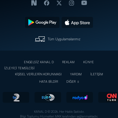
Tüm Uygulamalarımız
ENGELSİZ KANAL D
REKLAM
KÜNYE
İZLEYİCİ TEMSİLCİSİ
KİŞİSEL VERİLERİN KORUNMASI
YARDIM
İLETİŞİM
HATA BİLDİR
DİĞER
KANAL D © 2026. Her Hakkı Saklıdır.
Bilgi Toplumu Hizmetleri MKK tarafından sağlanmaktadır.