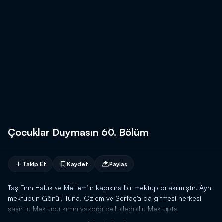
Çocuklar Duymasın 60. Bölüm
Takip Et
Kaydet
Paylaş
Taş Fırın Haluk ve Meltem’in kapısına bir mektup bırakılmıştır. Aynı
mektubun Gönül, Tuna, Özlem ve Sertaç’a da gitmesi herkesi
şaşırtır. Mektubu kimin yazdığı belli değildir. Mektupta
ipuçlarından ve büyük bir hazineden bahsedilmektedir.