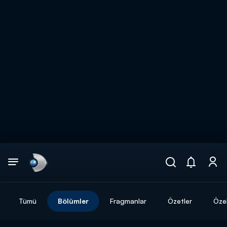
Arama
muhteşem ikili
ARAMA SONUÇLARI
Tümü
Bölümler
Fragmanlar
Özetler
Özel
DİĞER SONUÇLAR