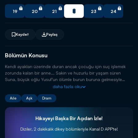
🔥 Yeni trend dizileri istediğin zaman izle.
19
20
21
23
24
Uygulamayı İndir
Kaydet
Paylaş
Bölümün Konusu
Kendi ayakları üzerinde duran ancak çocuğu için suç işlemek
zorunda kalan bir anne... Sakin ve huzurlu bir yaşam süren
Suna, büyük oğlu Yusuf’un ölümle burun buruna gelmesiyle
bambaşka bir mücadeleye başlar.
daha fazla oku
Aile
Aşk
Dram
Hikayeyi Başka Bir Açıdan İzle!
Diziler, 2 dakikalık dikey bölümleriyle
Kanal D APP'te!